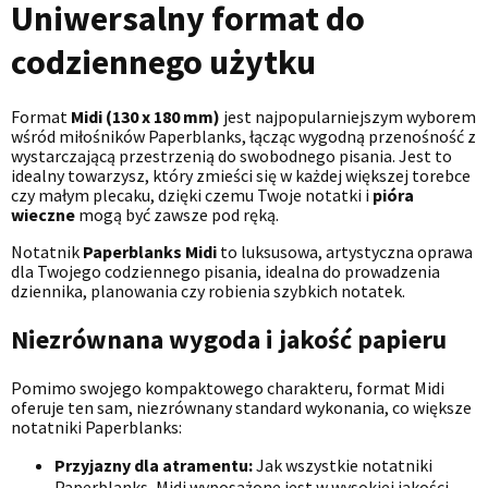
Uniwersalny format do
codziennego użytku
Format
Midi (130 x 180 mm)
jest najpopularniejszym wyborem
wśród miłośników Paperblanks, łącząc wygodną przenośność z
wystarczającą przestrzenią do swobodnego pisania. Jest to
idealny towarzysz, który zmieści się w każdej większej torebce
czy małym plecaku, dzięki czemu Twoje notatki i
pióra
wieczne
mogą być zawsze pod ręką.
Notatnik
Paperblanks Midi
to luksusowa, artystyczna oprawa
dla Twojego codziennego pisania, idealna do prowadzenia
dziennika, planowania czy robienia szybkich notatek.
Niezrównana wygoda i jakość papieru
Pomimo swojego kompaktowego charakteru, format Midi
oferuje ten sam, niezrównany standard wykonania, co większe
notatniki Paperblanks:
Przyjazny dla atramentu:
Jak wszystkie notatniki
Paperblanks, Midi wyposażone jest w wysokiej jakości,