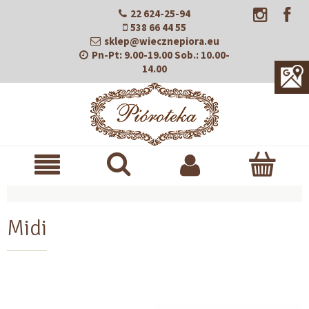
22 624-25-94
538 66 44 55
sklep@wiecznepiora.eu
Pn-Pt:
9.00-19.00
Sob.:
10.00-
14.00
Midi