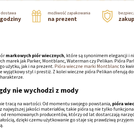
 dostawa
możliwość zapakowania
bezpiec
 godziny
na prezent
zakup
bór
markowych piór wiecznych
, które są synonimem elegancji i
 marek jak Parker, Montblanc, Waterman czy Pelikan. Pióra Park
 użytku, jak i na prezent.
Pióra wieczne marki Montblanc
to kwi
wyjątkowy styl i prestiż. Z kolei wieczne pióra Pelikan oferują dos
charakterze.
nigdy nie wychodzi z mody
 nie tracą na wartości. Od momentu swojego powstania,
pióra wie
najwyższej jakości materiałów, takie pióra są nie tylko funkcjona
od renomowanych producentów, którzy od lat dostarczają narzędzi
ałością, dzięki czemu użytkowanie go staje się prawdziwą przyjemn
ą.