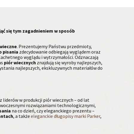
jąć się tym zagadnieniem w sposób
 wieczne
. Prezentujemy Państwu przedmioty,
o pisania
zdecydowanie odbiegają wyglądem oraz
zlachetnego wyglądu i wytrzymałości. Odznaczają
as
piór wiecznych
znajdują się wyroby najlepszych,
rzystania najlepszych, ekskluzywnych materiałów do
 liderów w produkcji piór wiecznych – od lat
nowoczesnymi rozwiązaniami technologicznymi,
isania
na co dzień, czy eleganckiego prezentu –
antach
, a także
eleganckie długopisy marki Parker
,