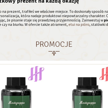
ątkowy prezent na każdą okazję
o na prezent, trafiłeś we właściwe miejsce. To doskonały sposób n
rsonalizacja, która nadaje produktowi niepowtarzalny charakter.
jąc, że pisanie staje się prawdziwą przyjemnością. Zainwestuj w
pi
czy na biurku. W ofercie także atrament,
etui na pióro
, stalówki d
PROMOCJE