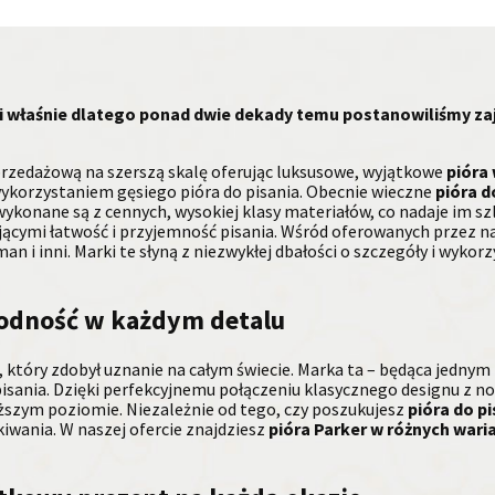
 i właśnie dlatego ponad dwie dekady temu postanowiliśmy za
przedażową na szerszą skalę oferując luksusowe, wyjątkowe
pióra
wykorzystaniem gęsiego pióra do pisania. Obecnie wieczne
pióra d
ykonane są z cennych, wysokiej klasy materiałów, co nadaje im s
ącymi łatwość i przyjemność pisania. Wśród oferowanych przez n
n i inni. Marki te słyną z niezwykłej dbałości o szczegóły i wyko
awodność w każdym detalu
 który zdobył uznanie na całym świecie. Marka ta – będąca jednym z
isania. Dzięki perfekcyjnemu połączeniu klasycznego designu z 
ższym poziomie. Niezależnie od tego, czy poszukujesz
pióra do p
iwania. W naszej ofercie znajdziesz
pióra Parker w różnych wari