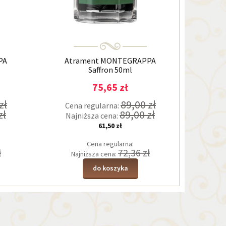
PA
Atrament MONTEGRAPPA
At
Saffron 50ml
75,65 zł
zł
89,00 zł
Cena regularna:
Cen
zł
89,00 zł
Najniższa cena:
Naj
61,50 zł
Cena regularna:
ł
72,36 zł
Najniższa cena:
Na
do koszyka