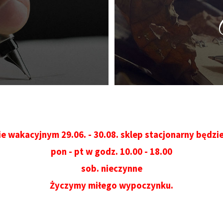
e wakacyjnym 29.06. - 30.08. sklep stacjonarny będzi
pon - pt w godz. 10.00 - 18.00
sob. nieczynne
Życzymy miłego wypoczynku.