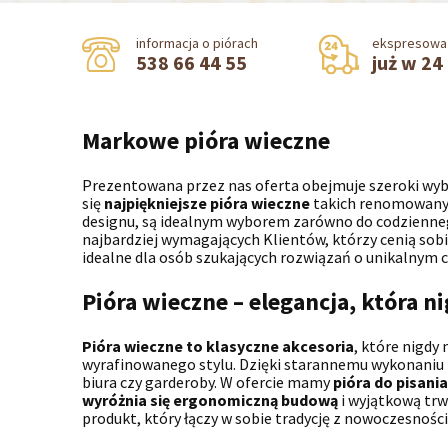
informacja o piórach
ekspresowa
538 66 44 55
już w 24
Markowe pióra wieczne
Prezentowana przez nas oferta obejmuje szeroki wy
się
najpiękniejsze pióra wieczne
takich renomowanych
designu, są idealnym wyborem zarówno do codziennego
najbardziej wymagających Klientów, którzy cenią sobie 
idealne dla osób szukających rozwiązań o unikalnym 
Pióra wieczne – elegancja, która 
Pióra wieczne to klasyczne akcesoria
, które nigdy
wyrafinowanego stylu. Dzięki starannemu wykonaniu z 
biura czy garderoby. W ofercie mamy
pióra do pisania
wyróżnia się ergonomiczną budową
i wyjątkową trw
produkt, który łączy w sobie tradycję z nowoczesności