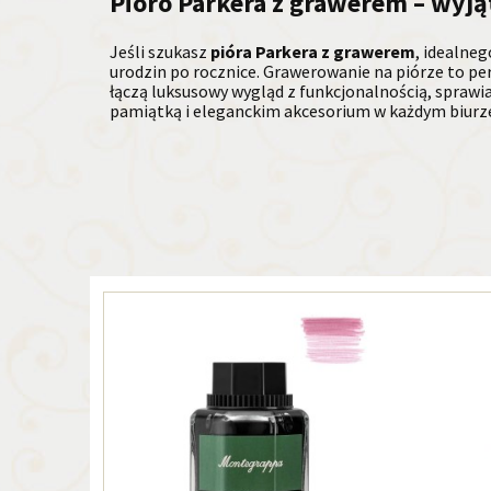
Pióro Parkera z grawerem – wyj
Jeśli szukasz
pióra Parkera z grawerem
, idealneg
urodzin po rocznice. Grawerowanie na piórze to pe
łączą luksusowy wygląd z funkcjonalnością, sprawia
pamiątką i eleganckim akcesorium w każdym biurze 