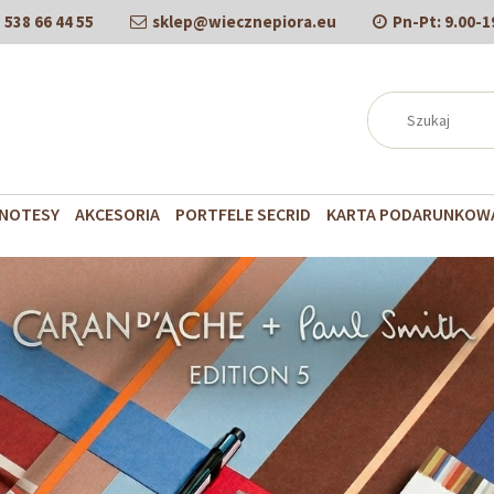
538 66 44 55
sklep@wiecznepiora.eu
Pn-Pt:
9.00-1
NOTESY
AKCESORIA
PORTFELE SECRID
KARTA PODARUNKOW