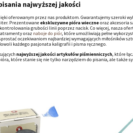
isania najwyższej jakości
zięki oferowanym przez nas produktom. Gwarantujemy szeroki wybór
 liter. Prezentowane
ekskluzywne pióra wieczne
oraz akcesoria s
kontrolowania grubości linii poprzez nacisk. Co więcej, nasza ofe
ż atramenty oraz
naboje do piór
, które umożliwiają pełne wykorzys
 sprostać oczekiwaniom najbardziej wymagających miłośników sztu
dowoli każdego pasjonata kaligrafii i pisma ręcznego.
kujących
najwyższej jakości artykułów piśmienniczych
, które łą
ióra, które stanie się nie tylko narzędziem do pisania, ale także