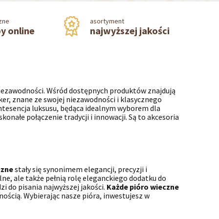
zne
asortyment
y online
najwyższej jakości
 niezawodności. Wśród dostępnych produktów znajdują
er, znane ze swojej niezawodności i klasycznego
ntesencja luksusu, będąca idealnym wyborem dla
konałe połączenie tradycji i innowacji. Są to akcesoria
czne
stały się synonimem elegancji, precyzji i
lne, ale także pełnią rolę eleganckiego dodatku do
 do pisania najwyższej jakości.
Każde pióro wieczne
ością. Wybierając nasze pióra, inwestujesz w