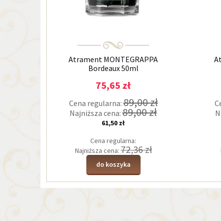
MANN
Atrament MONTEGRAPPA
A
Bordeaux 50ml
75,65 zł
00 zł
89,00 zł
Cena regularna:
C
00 zł
89,00 zł
Najniższa cena:
N
61,50 zł
Cena regularna:
3 zł
72,36 zł
Najniższa cena:
do koszyka