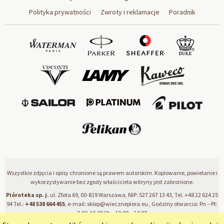
Polityka prywatności
Zwroty i reklamacje
Poradnik
Wszystkie zdjęcia i opisy chronione są prawem autorskim. Kopiowanie, powielanie i
wykorzystywanie bez zgody właściciela witryny jest zabronione.
Pióroteka sp. j.
ul. Złota 69, 00-819 Warszawa, NIP: 527 267 13 43, Tel.
+48 22 624 25
94
Tel.:
+48 538 664 455
, e-mail:
sklep@wiecznepiora.eu
, Godziny otwarcia: Pn – Pt:
9.00-19.00 Sb – 10:00 – 14:00