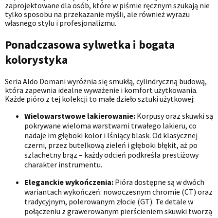
zaprojektowane dla osób, które w piśmie ręcznym szukają nie
tylko sposobu na przekazanie myśli, ale również wyrazu
własnego stylu i profesjonalizmu.
Ponadczasowa sylwetka i bogata
kolorystyka
Seria Aldo Domani wyróżnia się smukłą, cylindryczną budową,
która zapewnia idealne wyważenie i komfort użytkowania.
Każde pióro z tej kolekcji to małe dzieło sztuki użytkowej:
Wielowarstwowe lakierowanie:
Korpusy oraz skuwki są
pokrywane wieloma warstwami trwałego lakieru, co
nadaje im głęboki kolor i lśniący blask. Od klasycznej
czerni, przez butelkową zieleń i głęboki błękit, aż po
szlachetny brąz – każdy odcień podkreśla prestiżowy
charakter instrumentu.
Eleganckie wykończenia:
Pióra dostępne są w dwóch
wariantach wykończeń: nowoczesnym chromie (CT) oraz
tradycyjnym, polerowanym złocie (GT). Te detale w
połączeniu z grawerowanym pierścieniem skuwki tworzą