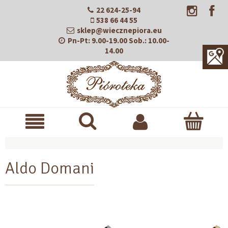
22 624-25-94
538 66 44 55
sklep@wiecznepiora.eu
Pn-Pt:
9.00-19.00
Sob.:
10.00-
14.00
Aldo Domani