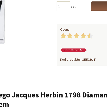
szt.
Ocena:
Kod produktu:
15519JT
ego Jacques Herbin 1798 Diamant
tem