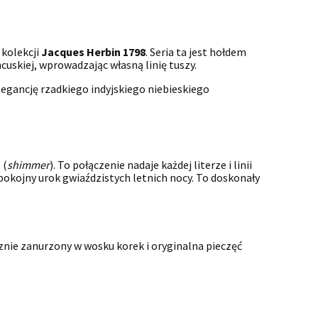
 kolekcji
Jacques Herbin 1798
. Seria ta jest hołdem
cuskiej, wprowadzając własną linię tuszy.
legancję rzadkiego indyjskiego niebieskiego
u
(
shimmer
). To połączenie nadaje każdej literze i linii
spokojny urok gwiaździstych letnich nocy. To doskonały
cznie zanurzony w wosku korek i oryginalna pieczęć