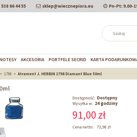
538 66 44 55
sklep@wiecznepiora.eu
Pn-Pt:
9.00-1
NOTESY
AKCESORIA
PORTFELE SECRID
KARTA PODARUNKOW
1798
Atrament J. HERBIN 1798 Diamant Blue 50ml
50ml
Dostępny
Dostępność:
24 godziny
Wysyłka w:
91,00 zł
Cena netto:
73,98 zł