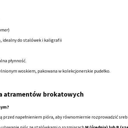
mmer
)
o
, idealny do stalówek i kaligrafii
lna płynność.
zelnionym woskiem, pakowana w kolekcjonerskie pudełko.
ia atramentów brokatowych
znym?
ką przed napełnieniem pióra, aby równomiernie rozprowadzić srebr
ię używanie piór ze stalówkami o rozmiarach
M (średnia) lub B (s