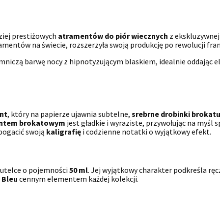
ziej prestiżowych
atramentów do piór wiecznych
z ekskluzywnej
mentów na świecie, rozszerzyła swoją produkcję po rewolucji fran
emniczą barwę nocy z hipnotyzującym blaskiem, idealnie oddając e
nt
, który na papierze ujawnia subtelne,
srebrne drobinki brokat
ntem brokatowym
jest gładkie i wyraziste, przywołując na myśl 
bogacić swoją
kaligrafię
i codzienne notatki o wyjątkowy efekt.
butelce o pojemności
50 ml
. Jej wyjątkowy charakter podkreśla rę
 Bleu
cennym elementem każdej kolekcji.