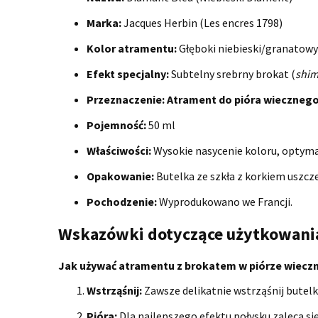
Marka:
Jacques Herbin (Les encres 1798)
Kolor atramentu:
Głęboki niebieski/granatowy
Efekt specjalny:
Subtelny srebrny brokat (
shi
Przeznaczenie:
Atrament do pióra wieczneg
Pojemność:
50 ml
Właściwości:
Wysokie nasycenie koloru, optyma
Opakowanie:
Butelka ze szkła z korkiem uszc
Pochodzenie:
Wyprodukowano we Francji.
Wskazówki dotyczące użytkowan
Jak używać atramentu z brokatem w piórze wiec
Wstrząśnij:
Zawsze delikatnie wstrząśnij butel
Pióra:
Dla najlepszego efektu połysku zaleca s