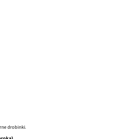
ne drobinki.
zeroka)
.