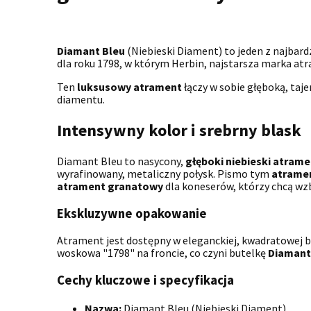
Diamant Bleu
(Niebieski Diament) to jeden z najbard
dla roku 1798, w którym Herbin, najstarsza marka atra
Ten
luksusowy atrament
łączy w sobie głęboką, taj
diamentu.
Intensywny kolor i srebrny blask
Diamant Bleu to nasycony,
głęboki niebieski atrame
wyrafinowany, metaliczny połysk. Pismo tym
atrame
atrament granatowy
dla koneserów, którzy chcą wz
Ekskluzywne opakowanie
Atrament jest dostępny w eleganckiej, kwadratowej 
woskowa "1798" na froncie, co czyni butelkę
Diamant
Cechy kluczowe i specyfikacja
Nazwa:
Diamant Bleu (Niebieski Diament)