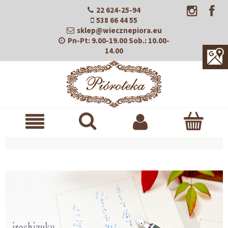
22 624-25-94
538 66 44 55
sklep@wiecznepiora.eu
Pn-Pt:
9.00-19.00
Sob.:
10.00-
14.00