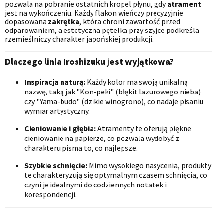
pozwala na pobranie ostatnich kropel płynu, gdy
atrament
jest na wykończeniu. Każdy flakon wieńczy precyzyjnie
dopasowana
zakrętka
, która chroni zawartość przed
odparowaniem, a estetyczna pętelka przy szyjce podkreśla
rzemieślniczy charakter japońskiej produkcji.
Dlaczego linia Iroshizuku jest wyjątkowa?
Inspiracja naturą:
Każdy kolor ma swoją unikalną
nazwę, taką jak "Kon-peki" (błękit lazurowego nieba)
czy "Yama-budo" (dzikie winogrono), co nadaje pisaniu
wymiar artystyczny.
Cieniowanie i głębia:
Atramenty te oferują piękne
cieniowanie na papierze, co pozwala wydobyć z
charakteru pisma to, co najlepsze.
Szybkie schnięcie:
Mimo wysokiego nasycenia, produkty
te charakteryzują się optymalnym czasem schnięcia, co
czyni je idealnymi do codziennych notatek i
korespondencji.