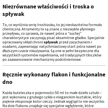
Niezrównane właściwości i troska o
spływak
To, co wyróżnia serię Iroshizuku, to jej nieskazitelna formuła
chemiczna. Atramenty te są znane z niezwykle płynnego
przepływu, co sprawia, że nawet pióra o "suchej"
charakterystyce zaczynają pisać aksamitnie gładko. Specjalnie
opracowany skład chroni
spływak
przed zasychaniem i
osadami, zapewniając natychmiastowy start pióra nawet po
dłuższym czasie nieużywania. Są one w pełni bezpieczne dla
wszystkich systemów napełniania, od tradycyjnych tłoczków
po zaawansowane mechanizmy podciśnieniowe.
Ręcznie wykonany flakon i funkcjonalne
dno
Każda buteleczka o pojemności 50 ml to małe dzieło sztuki –
jest wykonana z grubego szkła o eleganckim kształcie, który
pięknie eksponuje kolor cieczy. Jednak wygląd to nie wszystko.
Na dnie flakonu znajduje się specjalne wgłębienie, które