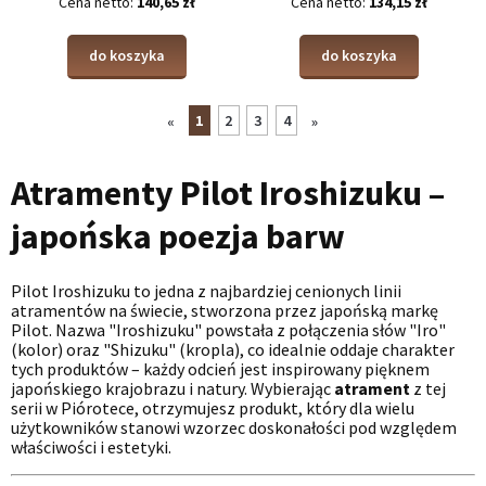
Cena netto:
140,65 zł
Cena netto:
134,15 zł
do koszyka
do koszyka
1
2
3
4
«
»
Atramenty Pilot Iroshizuku –
japońska poezja barw
Pilot Iroshizuku to jedna z najbardziej cenionych linii
atramentów na świecie, stworzona przez japońską markę
Pilot. Nazwa "Iroshizuku" powstała z połączenia słów "Iro"
(kolor) oraz "Shizuku" (kropla), co idealnie oddaje charakter
tych produktów – każdy odcień jest inspirowany pięknem
japońskiego krajobrazu i natury. Wybierając
atrament
z tej
serii w Piórotece, otrzymujesz produkt, który dla wielu
użytkowników stanowi wzorzec doskonałości pod względem
właściwości i estetyki.