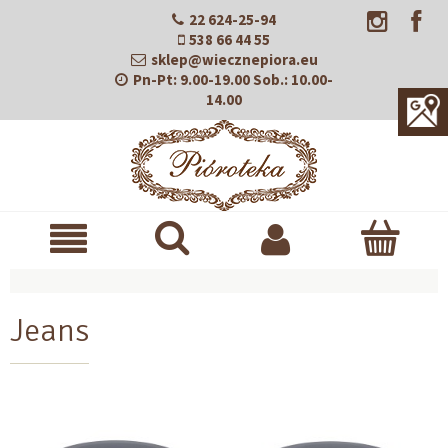
22 624-25-94
538 66 44 55
sklep@wiecznepiora.eu
Pn-Pt:
9.00-19.00
Sob.:
10.00-
14.00
Jeans