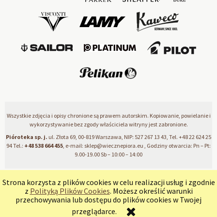
Wszystkie zdjęcia i opisy chronione są prawem autorskim. Kopiowanie, powielanie i
wykorzystywanie bez zgody właściciela witryny jest zabronione.
Pióroteka sp. j.
ul. Złota 69, 00-819 Warszawa, NIP: 527 267 13 43, Tel.
+48 22 624 25
94
Tel.:
+48 538 664 455
, e-mail:
sklep@wiecznepiora.eu
, Godziny otwarcia: Pn – Pt:
9.00-19.00 Sb – 10:00 – 14:00
Strona korzysta z plików cookies w celu realizacji usług i zgodnie
pokaż pełną wersję strony
z
Polityką Plików Cookies
. Możesz określić warunki
przechowywania lub dostępu do plików cookies w Twojej
Sklep internetowy Shoper Premium
przeglądarce.