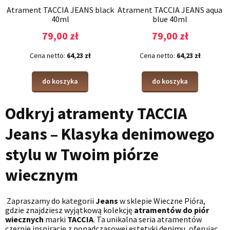
Atrament TACCIA JEANS black
Atrament TACCIA JEANS aqua
40ml
blue 40ml
79,00 zł
79,00 zł
Cena netto:
64,23 zł
Cena netto:
64,23 zł
do koszyka
do koszyka
Odkryj atramenty TACCIA
Jeans – Klasyka denimowego
stylu w Twoim piórze
wiecznym
Zapraszamy do kategorii
Jeans
w sklepie Wieczne Pióra,
gdzie znajdziesz wyjątkową kolekcję
atramentów do piór
wiecznych
marki
TACCIA
. Ta unikalna seria atramentów
czerpie inspirację z ponadczasowej estetyki denimu, oferując