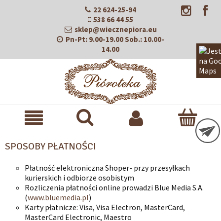
22 624-25-94
538 66 44 55
sklep@wiecznepiora.eu
Pn-Pt:
9.00-19.00
Sob.:
10.00-
14.00
SPOSOBY PŁATNOŚCI
Płatność elektroniczna Shoper- przy przesyłkach
kurierskich i odbiorze osobistym
Rozliczenia płatności online prowadzi Blue Media S.A.
(
www.bluemedia.pl
)
Karty płatnicze: Visa, Visa Electron, MasterCard,
MasterCard Electronic, Maestro