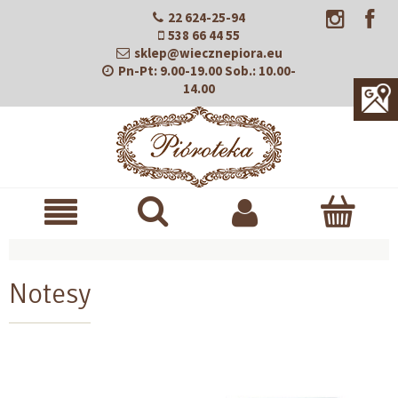
22 624-25-94
538 66 44 55
sklep@wiecznepiora.eu
Pn-Pt:
9.00-19.00
Sob.:
10.00-
14.00
Notesy