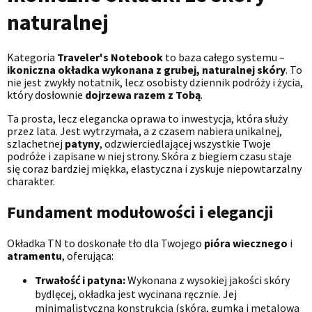
naturalnej
Kategoria
Traveler's Notebook
to baza całego systemu –
ikoniczna okładka wykonana z grubej, naturalnej skóry
. To
nie jest zwykły notatnik, lecz osobisty dziennik podróży i życia,
który dosłownie
dojrzewa razem z Tobą
.
Ta prosta, lecz elegancka oprawa to inwestycja, która służy
przez lata. Jest wytrzymała, a z czasem nabiera unikalnej,
szlachetnej
patyny
, odzwierciedlającej wszystkie Twoje
podróże i zapisane w niej strony. Skóra z biegiem czasu staje
się coraz bardziej miękka, elastyczna i zyskuje niepowtarzalny
charakter.
Fundament modułowości i elegancji
Okładka TN to doskonałe tło dla Twojego
pióra wiecznego
i
atramentu
, oferująca:
Trwałość i patyna:
Wykonana z wysokiej jakości skóry
bydlęcej, okładka jest wycinana ręcznie. Jej
minimalistyczna konstrukcja (skóra, gumka i metalowa