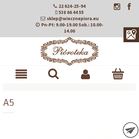
22 624-25-94
538 66 44 55
sklep@wiecznepiora.eu
Pn-Pt:
9.00-19.00
Sob.:
10.00-
14.00
A5