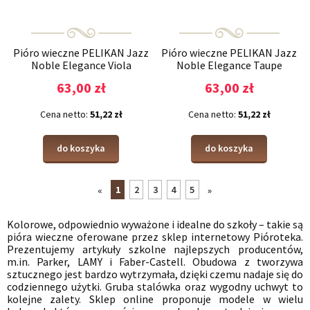
Pióro wieczne PELIKAN Jazz
Pióro wieczne PELIKAN Jazz
Noble Elegance Viola
Noble Elegance Taupe
63,00 zł
63,00 zł
Cena netto:
51,22 zł
Cena netto:
51,22 zł
do koszyka
do koszyka
1
2
3
4
5
«
»
Kolorowe, odpowiednio wyważone i idealne do szkoły – takie są
pióra wieczne oferowane przez sklep internetowy Pióroteka.
Prezentujemy artykuły szkolne najlepszych producentów,
m.in. Parker, LAMY i Faber-Castell. Obudowa z tworzywa
sztucznego jest bardzo wytrzymała, dzięki czemu nadaje się do
codziennego użytki. Gruba stalówka oraz wygodny uchwyt to
kolejne zalety. Sklep online proponuje modele w wielu