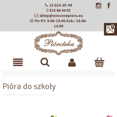
22 624-25-94
538 66 44 55
sklep@wiecznepiora.eu
Pn-Pt:
9.00-19.00
Sob.:
10.00-
14.00
Pióra do szkoły