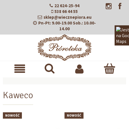
22 624-25-94
538 66 44 55
sklep@wiecznepiora.eu
Pn-Pt:
9.00-19.00
Sob.:
10.00-
14.00
Kaweco
NOWOŚĆ
NOWOŚĆ