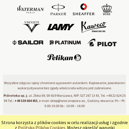
Wszystkie zdjęcia i opisy chronione są prawem autorskim. Kopiowanie, powielanie i
wykorzystywanie bez zgody właściciela witryny jest zabronione.
Pióroteka sp. j.
ul. Złota 69, 00-819 Warszawa, NIP: 527 267 13 43, Tel.
+48 22 624 25
94
Tel.:
+48 538 664 455
, e-mail:
sklep@wiecznepiora.eu
, Godziny otwarcia: Pn – Pt:
9.00-19.00 Sb – 10:00 – 14:00
Strona korzysta z plików cookies w celu realizacji usług i zgodnie
pokaż pełną wersję strony
z
Polityką Plików Cookies
. Możesz określić warunki