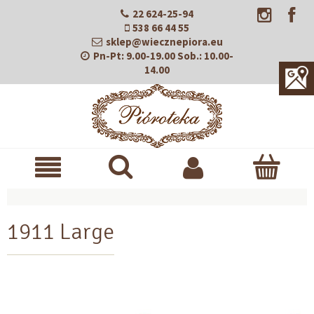
22 624-25-94
538 66 44 55
sklep@wiecznepiora.eu
Pn-Pt:
9.00-19.00
Sob.:
10.00-
14.00
1911 Large