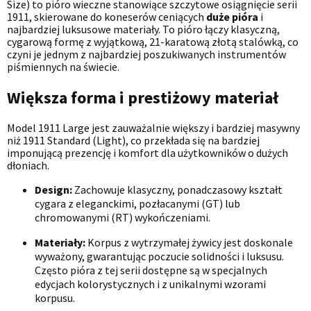
Size) to pióro wieczne stanowiące szczytowe osiągnięcie serii
1911, skierowane do koneserów ceniących
duże pióra
i
najbardziej luksusowe materiały. To pióro łączy klasyczną,
cygarową formę z wyjątkową, 21-karatową złotą stalówką, co
czyni je jednym z najbardziej poszukiwanych instrumentów
piśmiennych na świecie.
Większa forma i prestiżowy materiał
Model 1911 Large jest zauważalnie większy i bardziej masywny
niż 1911 Standard (Light), co przekłada się na bardziej
imponującą prezencję i komfort dla użytkowników o dużych
dłoniach.
Design:
Zachowuje klasyczny, ponadczasowy kształt
cygara z eleganckimi, pozłacanymi (GT) lub
chromowanymi (RT) wykończeniami.
Materiały:
Korpus z wytrzymałej żywicy jest doskonale
wyważony, gwarantując poczucie solidności i luksusu.
Często pióra z tej serii dostępne są w specjalnych
edycjach kolorystycznych i z unikalnymi wzorami
korpusu.