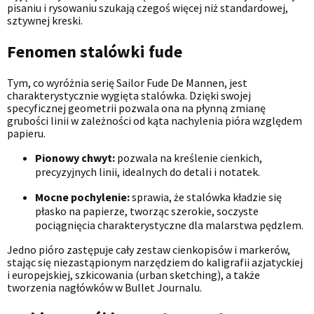
pisaniu i rysowaniu szukają czegoś więcej niż standardowej,
sztywnej kreski.
Fenomen stalówki fude
Tym, co wyróżnia serię Sailor Fude De Mannen, jest
charakterystycznie wygięta stalówka. Dzięki swojej
specyficznej geometrii pozwala ona na płynną zmianę
grubości linii w zależności od kąta nachylenia pióra względem
papieru.
Pionowy chwyt:
pozwala na kreślenie cienkich,
precyzyjnych linii, idealnych do detali i notatek.
Mocne pochylenie:
sprawia, że stalówka kładzie się
płasko na papierze, tworząc szerokie, soczyste
pociągnięcia charakterystyczne dla malarstwa pędzlem.
Jedno pióro zastępuje cały zestaw cienkopisów i markerów,
stając się niezastąpionym narzędziem do kaligrafii azjatyckiej
i europejskiej, szkicowania (urban sketching), a także
tworzenia nagłówków w Bullet Journalu.