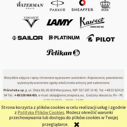
Wszystkie zdjęcia i opisy chronione są prawem autorskim. Kopiowanie, powielanie i
wykorzystywanie bez zgody właściciela witryny jest zabronione.
Pióroteka sp. j.
ul. Złota 69, 00-819 Warszawa, NIP: 527 267 13 43, Tel.
+48 22 624 25
94
Tel.:
+48 538 664 455
, e-mail:
sklep@wiecznepiora.eu
, Godziny otwarcia: Pn – Pt:
9.00-19.00 Sb – 10:00 – 14:00
Strona korzysta z plików cookies w celu realizacji usług i zgodnie
z
Polityką Plików Cookies
. Możesz określić warunki
pokaż pełną wersję strony
przechowywania lub dostępu do plików cookies w Twojej
przeglądarce.