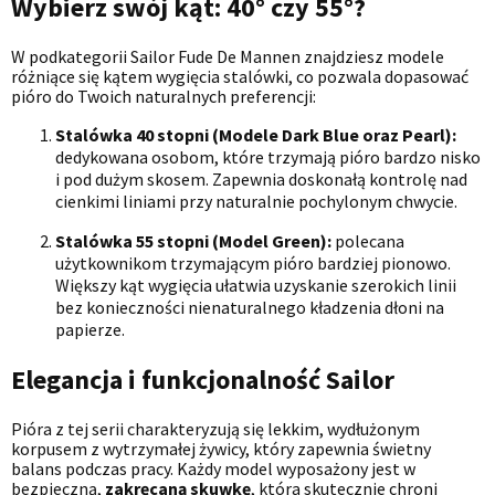
Wybierz swój kąt: 40° czy 55°?
W podkategorii Sailor Fude De Mannen znajdziesz modele
różniące się kątem wygięcia stalówki, co pozwala dopasować
pióro do Twoich naturalnych preferencji:
Stalówka 40 stopni (Modele Dark Blue oraz Pearl):
dedykowana osobom, które trzymają pióro bardzo nisko
i pod dużym skosem. Zapewnia doskonałą kontrolę nad
cienkimi liniami przy naturalnie pochylonym chwycie.
Stalówka 55 stopni (Model Green):
polecana
użytkownikom trzymającym pióro bardziej pionowo.
Większy kąt wygięcia ułatwia uzyskanie szerokich linii
bez konieczności nienaturalnego kładzenia dłoni na
papierze.
Elegancja i funkcjonalność Sailor
Pióra z tej serii charakteryzują się lekkim, wydłużonym
korpusem z wytrzymałej żywicy, który zapewnia świetny
balans podczas pracy. Każdy model wyposażony jest w
bezpieczną,
zakręcaną skuwkę
, która skutecznie chroni