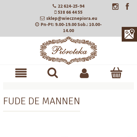
22 624-25-94
538 66 44 55
sklep@wiecznepiora.eu
Pn-Pt:
9.00-19.00
Sob.:
10.00-
14.00
FUDE DE MANNEN