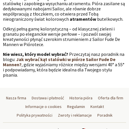
stalówkę i zapobiega wysychaniu atramentu. Pióra zasilane są
dedykowanymi nabojami Sailor, ale równie dobrze
współpracują z tłoczkiem, co otwiera przed Tobą
nieograniczony świat kolorowych
atramentów
butelkowych.
Odkryj pełną gamę kolorystyczną – od klasycznej zieleni i
granatu po eleganckie wersje perłowe – i pozwól swojej
kreatywności płynąć szerokim strumieniem z Sailor Fude De
Mannen w Piórotece.
Nie wiesz, który model wybrać?
Przeczytaj nasz poradnik na
blogu:
Jak wybrać kąt stalówki w piórze Sailor Fude De
Mannen?
, gdzie wyjaśniamy różnice między wersjami 40° a 55°
i podpowiadamy, która będzie idealna dla Twojego stylu
pisania.
Nasza firma
Dostawa i płatność
Historia pióra
Oferta dla firm
Informacje o cookies
Regulamin
Kontakt
Polityka prywatności
Zwroty i reklamacje
Poradnik