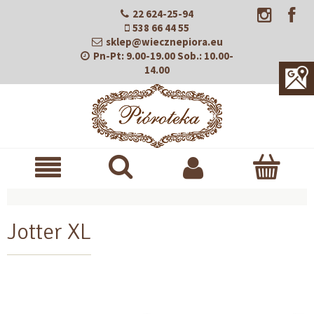
22 624-25-94
538 66 44 55
sklep@wiecznepiora.eu
Pn-Pt:
9.00-19.00
Sob.:
10.00-
14.00
Jotter XL