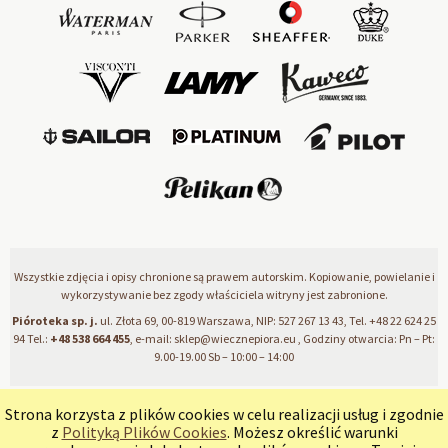
Wszystkie zdjęcia i opisy chronione są prawem autorskim. Kopiowanie, powielanie i
wykorzystywanie bez zgody właściciela witryny jest zabronione.
Pióroteka sp. j.
ul. Złota 69, 00-819 Warszawa, NIP: 527 267 13 43, Tel.
+48 22 624 25
94
Tel.:
+48 538 664 455
, e-mail:
sklep@wiecznepiora.eu
, Godziny otwarcia: Pn – Pt:
9.00-19.00 Sb – 10:00 – 14:00
Strona korzysta z plików cookies w celu realizacji usług i zgodnie
pokaż pełną wersję strony
z
Polityką Plików Cookies
. Możesz określić warunki