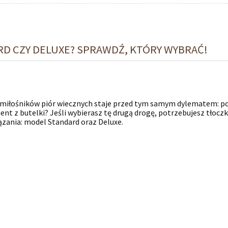
RD CZY DELUXE? SPRAWDŹ, KTÓRY WYBRAĆ!
 miłośników piór wiecznych staje przed tym samym dylematem: po
nt z butelki? Jeśli wybierasz tę drugą drogę, potrzebujesz tłocz
ązania: model Standard oraz Deluxe.