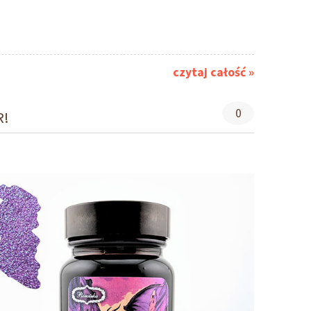
czytaj całość »
0
R!