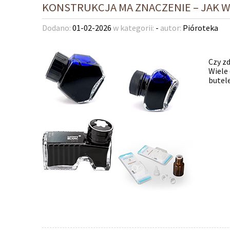
KONSTRUKCJA MA ZNACZENIE – JAK 
Dodano:
01-02-2026
w kategorii:
-
autor:
Pióroteka
Czy zd
Wiele
butel