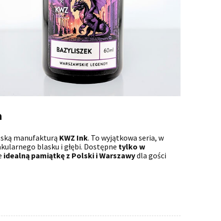
a
olską manufakturą
KWZ Ink
. To wyjątkowa seria, w
akularnego blasku i głębi. Dostępne
tylko w
że
idealną pamiątkę z Polski i Warszawy
dla gości