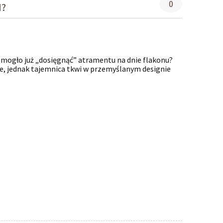
0
I?
ie mogło już „dosięgnąć” atramentu na dnie flakonu?
ie, jednak tajemnica tkwi w przemyślanym designie