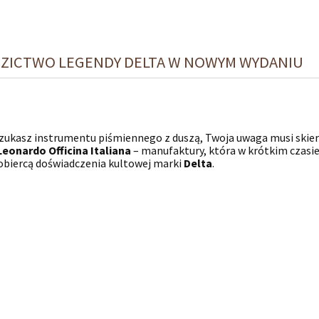
EDZICTWO LEGENDY DELTA W NOWYM WYDANIU
szukasz instrumentu piśmiennego z duszą, Twoja uwaga musi skier
Leonardo Officina Italiana
– manufaktury, która w krótkim czasie
obiercą doświadczenia kultowej marki
Delta
.