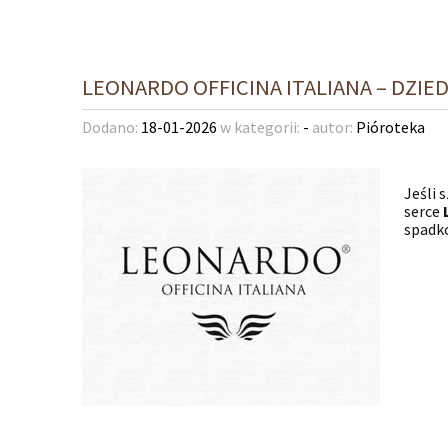
LEONARDO OFFICINA ITALIANA – DZI
Dodano:
18-01-2026
w kategorii:
-
autor:
Pióroteka
Jeśli 
serce
spadk