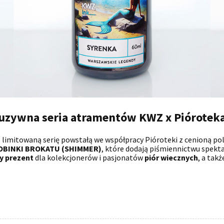
kluzywna seria atramentów KWZ x Piórotek
, limitowaną serię powstałą we współpracy Pióroteki z cenioną p
OBINKI BROKATU (SHIMMER)
, które dodają piśmiennictwu spekt
y prezent
dla kolekcjonerów i pasjonatów
piór wiecznych
, a tak