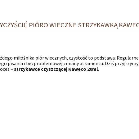
WYCZYŚCIĆ PIÓRO WIECZNE STRZYKAWKĄ KAWE
ażdego miłośnika piór wiecznych, czystość to podstawa. Regularne
ego pisania i bezproblemowej zmiany atramentu. Dziś przyjrzymy 
roces –
strzykawce czyszczącej Kaweco 20ml
.