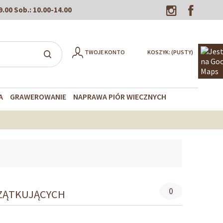
9.00
Sob.:
10.00-14.00
TWOJE KONTO
KOSZYK:
(PUSTY)
A
GRAWEROWANIE
NAPRAWA PIÓR WIECZNYCH
0
CZĄTKUJĄCYCH