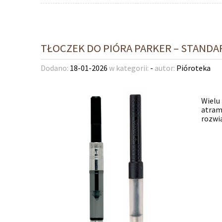
TŁOCZEK DO PIÓRA PARKER – STANDA
Dodano:
18-01-2026
w kategorii:
-
autor:
Pióroteka
Wielu
atrame
rozwi