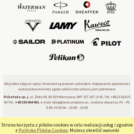
Wszystkie zdjęcia i opisy chronione są prawem autorskim. Kopiowanie, powielanie i
wykorzystywanie bez zgody właściciela witryny jest zabronione.
Pióroteka sp. j.
ul. Złota 69, 00-819 Warszawa, NIP: 527 267 13 43, Tel.
+48 22 624 25
94
Tel.:
+48 538 664 455
, e-mail:
sklep@wiecznepiora.eu
, Godziny otwarcia: Pn – Pt:
9.00-19.00 Sb – 10:00 – 14:00
Strona korzysta z plików cookies w celu realizacji usług i zgodnie
pokaż pełną wersję strony
z
Polityką Plików Cookies
. Możesz określić warunki