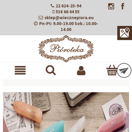
22 624-25-94
538 66 44 55
sklep@wiecznepiora.eu
Pn-Pt:
9.00-19.00
Sob.:
10.00-
14.00