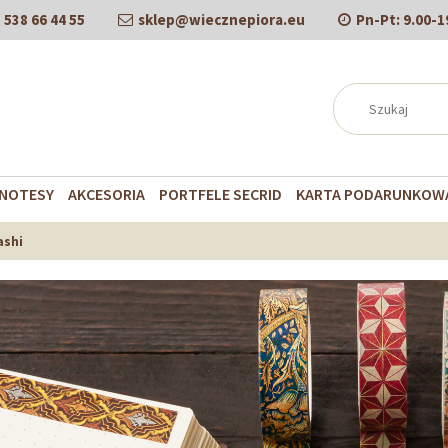
538 66 44 55
sklep@wiecznepiora.eu
Pn-Pt:
9.00-1
NOTESY
AKCESORIA
PORTFELE SECRID
KARTA PODARUNKOW
ashi