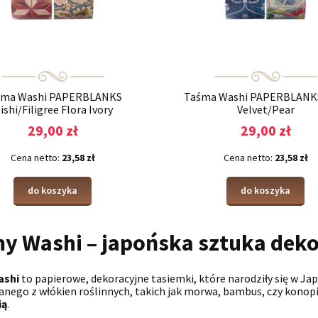
śma Washi PAPERBLANKS
Taśma Washi PAPERBLANKS
ishi/Filigree Flora Ivory
Velvet/Pear
29,00 zł
29,00 zł
Cena netto:
23,58 zł
Cena netto:
23,58 zł
do koszyka
do koszyka
y Washi – japońska sztuka dekor
ashi
to papierowe, dekoracyjne tasiemki, które narodziły się w Ja
nego z włókien roślinnych, takich jak morwa, bambus, czy konopie
ią
.