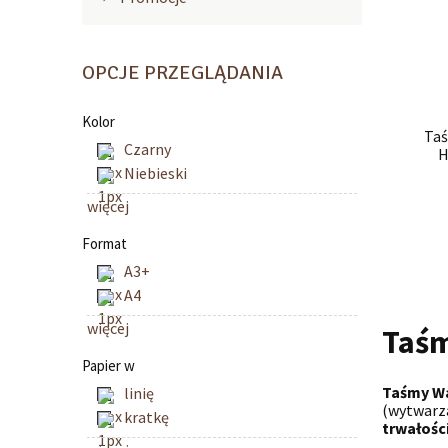
OPCJE PRZEGLĄDANIA
Kolor
Ta
Czarny
H
Niebieski
więcej
Format
A3+
A4
więcej
Taśm
Papier w
Taśmy W
linię
(wytwarza
kratkę
trwałośc