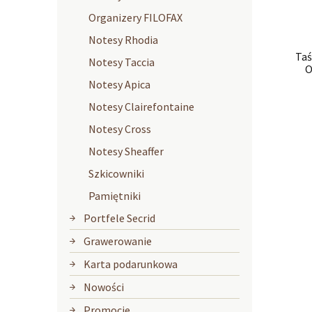
Organizery FILOFAX
Notesy Rhodia
Ta
Notesy Taccia
O
Notesy Apica
Notesy Clairefontaine
Notesy Cross
Notesy Sheaffer
Szkicowniki
Pamiętniki
Portfele Secrid
Grawerowanie
Karta podarunkowa
Nowości
Promocje