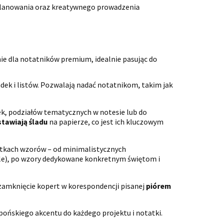
 planowania oraz kreatywnego prowadzenia
e dla notatników premium, idealnie pasując do
adek i listów. Pozwalają nadać notatnikom, takim jak
ek, podziałów tematycznych w notesie lub do
stawiają śladu
na papierze, co jest ich kluczowym
etkach wzorów – od minimalistycznych
ale), po wzory dedykowane konkretnym świętom i
 zamknięcie kopert w korespondencji pisanej
piórem
pońskiego akcentu do każdego projektu i notatki.