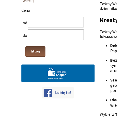
więcej
Taśmy Wa
dziennikó
Cena
Kreat
od
Taśmy Was
do
luksusowe
Dek
Pap
filtruj
Bez
tym
atu
Sze
geo
por
Ide
wi
Wybierz