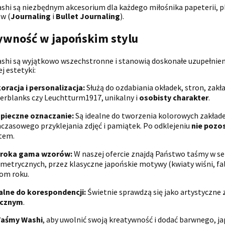
shi są niezbędnym akcesorium dla każdego miłośnika papeterii,
w (
Journaling
i
Bullet Journaling
).
ywność w japońskim stylu
hi są wyjątkowo wszechstronne i stanowią doskonałe uzupełnieni
j estetyki:
oracja i personalizacja:
Służą do ozdabiania okładek, stron, zakł
erblanks czy Leuchtturm1917, unikalny i
osobisty charakter
.
pieczne oznaczanie:
Są idealne do tworzenia kolorowych zakład
czasowego przyklejania zdjęć i pamiątek. Po odklejeniu
nie pozo
tem.
roka gama wzorów:
W naszej ofercie znajdą Państwo taśmy w s
metrycznych, przez klasyczne japońskie motywy (kwiaty wiśni, f
om roku.
alne do korespondencji:
Świetnie sprawdzą się jako artystyczne
ecznym
.
Taśmy Washi
, aby uwolnić swoją kreatywność i dodać barwnego, ja