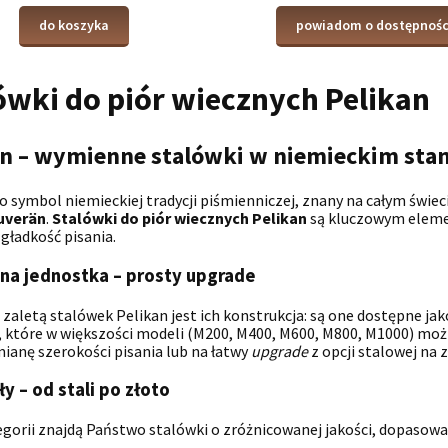
do koszyka
powiadom o dostępnośc
ówki do piór wiecznych Pelikan
an – wymienne stalówki w niemieckim sta
o symbol niemieckiej tradycji piśmienniczej, znany na całym świec
uverän
.
Stalówki do piór wiecznych Pelikan
są kluczowym eleme
i gładkość pisania.
a jednostka – prosty upgrade
zaletą stalówek Pelikan jest ich konstrukcja: są one dostępne ja
, które w większości modeli (M200, M400, M600, M800, M1000) mo
ianę szerokości pisania lub na łatwy
upgrade
z opcji stalowej na 
ły – od stali po złoto
egorii znajdą Państwo stalówki o zróżnicowanej jakości, dopasowa