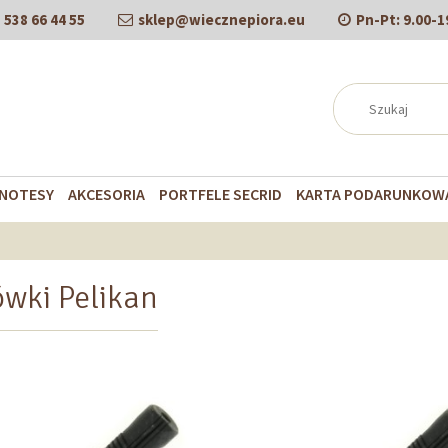
538 66 44 55
sklep@wiecznepiora.eu
Pn-Pt:
9.00-1
NOTESY
AKCESORIA
PORTFELE SECRID
KARTA PODARUNKOW
n
ówki Pelikan