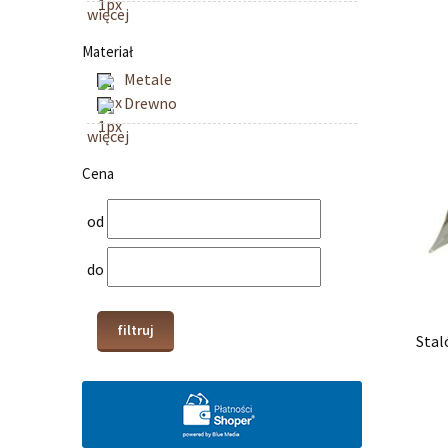
więcej
Materiał
Metale
Drewno
więcej
Cena
od
do
filtruj
Stal