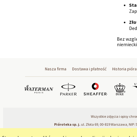
Sta
Zap
Zło
Ded
Bez wzglę
niemieckie
Nasza firma
Dostawa i płatność
Historia pióra
Wszystkie zdjęcia i opisy ch
Pióroteka sp. j.
ul. Złota 69, 00-819 Warszawa, NIP: 5