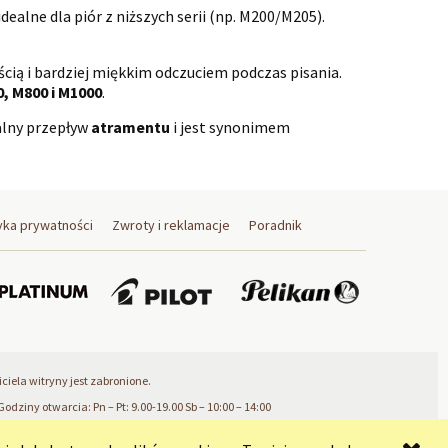
dealne dla piór z niższych serii (np. M200/M205).
cią i bardziej miękkim odczuciem podczas pisania.
, M800 i M1000
.
alny przepływ
atramentu
i jest synonimem
yka prywatności
Zwroty i reklamacje
Poradnik
iela witryny jest zabronione.
Godziny otwarcia: Pn – Pt: 9.00-19.00 Sb – 10:00 – 14:00