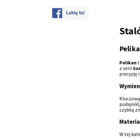
Stal
Pelik
Pelikan
t
z serii
So
precyzję 
Wymienn
Kluczową 
podajnik)
szybką zm
Materia
W tej kat