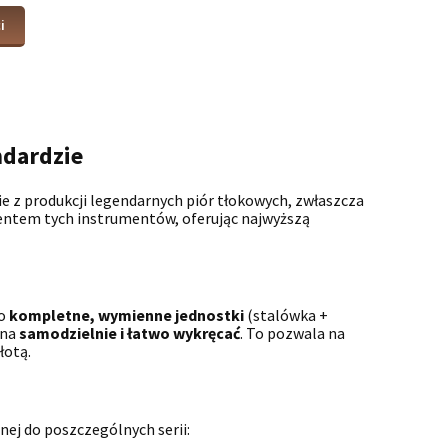
i
ndardzie
ie z produkcji legendarnych piór tłokowych, zwłaszcza
ntem tych instrumentów, oferując najwyższą
ko
kompletne, wymienne jednostki
(stalówka +
żna
samodzielnie i łatwo wykręcać
. To pozwala na
złotą.
nej do poszczególnych serii: