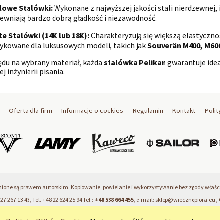
lowe Stalówki:
Wykonane z najwyższej jakości stali nierdzewnej, i
ewniają bardzo dobrą gładkość i niezawodność.
te Stalówki (14K lub 18K):
Charakteryzują się większą elastycznoś
ykowane dla luksusowych modeli, takich jak
Souverän M400, M600
du na wybrany materiał, każda
stalówka Pelikan
gwarantuje ide
j inżynierii pisania.
Oferta dla firm
Informacje o cookies
Regulamin
Kontakt
Polit
ronione są prawem autorskim. Kopiowanie, powielanie i wykorzystywanie bez zgody właścic
27 267 13 43, Tel.
+48 22 624 25 94
Tel.:
+48 538 664 455
, e-mail:
sklep@wiecznepiora.eu
, 