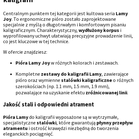
Centralnym punktem tej kategorii jest kultowa seria
Lamy
Joy
. To ergonomiczne pióro zostało zaprojektowane
specjalnie z myślą o długotrwałym i komfortowym pisaniu
kaligraficznym. Charakterystyczny,
wydłużony korpus
i
wyprofilowany uchwyt ułatwiają precyzyjne prowadzenie linii,
co jest kluczowe w tej technice.
W ofercie znajdziesz:
Pióra Lamy Joy
w różnych kolorach i zestawach.
Kompletne
zestawy do kaligrafii Lamy
, zawierające
pióro oraz wymienne
stalówki kaligraficzne
o różnych
szerokościach (np. 1.1 mm, 1.5 mm, 1.9 mm),
pozwalające na uzyskanie efektu
zróżnicowanej linii
.
Jakość stali i odpowiedni
atrament
Pióra Lamy
do kaligrafii wyposażone są w wytrzymałe,
specjalistyczne
stalówki
, które gwarantują
płynny przepływ
atramentu
i ostrość krawędzi niezbędną do tworzenia
eleganckich pociągnięć.