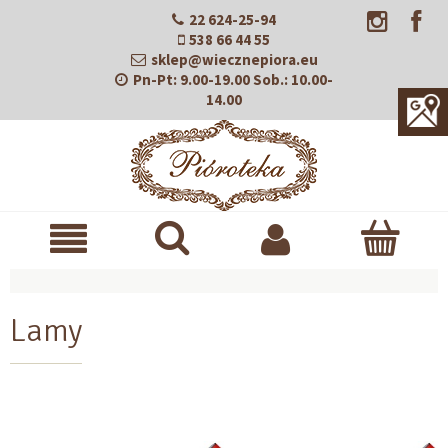
22 624-25-94
538 66 44 55
sklep@wiecznepiora.eu
Pn-Pt:
9.00-19.00
Sob.:
10.00-
14.00
Lamy