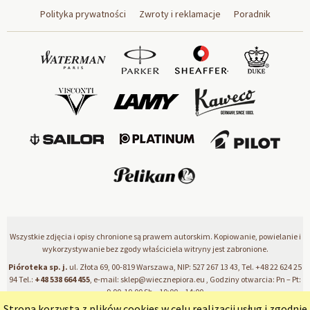
Polityka prywatności
Zwroty i reklamacje
Poradnik
Wszystkie zdjęcia i opisy chronione są prawem autorskim. Kopiowanie, powielanie i
wykorzystywanie bez zgody właściciela witryny jest zabronione.
Pióroteka sp. j.
ul. Złota 69, 00-819 Warszawa, NIP: 527 267 13 43, Tel.
+48 22 624 25
94
Tel.:
+48 538 664 455
, e-mail:
sklep@wiecznepiora.eu
, Godziny otwarcia: Pn – Pt:
9.00-19.00 Sb – 10:00 – 14:00
Strona korzysta z plików cookies w celu realizacji usług i zgodnie