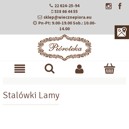
22 624-25-94
538 66 44 55
sklep@wiecznepiora.eu
Pn-Pt:
9.00-19.00
Sob.:
10.00-
14.00
Stalówki Lamy