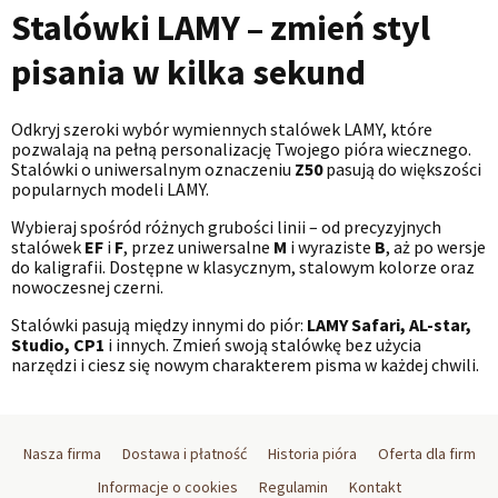
Stalówki LAMY – zmień styl
pisania w kilka sekund
Odkryj szeroki wybór wymiennych stalówek LAMY, które
pozwalają na pełną personalizację Twojego pióra wiecznego.
Stalówki o uniwersalnym oznaczeniu
Z50
pasują do większości
popularnych modeli LAMY.
Wybieraj spośród różnych grubości linii – od precyzyjnych
stalówek
EF
i
F
, przez uniwersalne
M
i wyraziste
B
, aż po wersje
do kaligrafii. Dostępne w klasycznym, stalowym kolorze oraz
nowoczesnej czerni.
Stalówki pasują między innymi do piór:
LAMY Safari, AL-star,
Studio, CP1
i innych. Zmień swoją stalówkę bez użycia
narzędzi i ciesz się nowym charakterem pisma w każdej chwili.
Nasza firma
Dostawa i płatność
Historia pióra
Oferta dla firm
Informacje o cookies
Regulamin
Kontakt