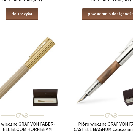
Cena netto:
3 166,67 zł
Cena netto:
1 048,78 zł
do koszyka
powiadom o dostępnośc
o wieczne GRAF VON FABER-
Pióro wieczne GRAF VON F
STELL BLOOM HORNBEAM
CASTELL MAGNUM Caucasian