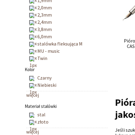
1,9mm
2,0mm
2,3mm
2,4mm
3,8mm
6,0mm
Piór
stalówka fleksująca M
CAS
MU - music
Twin
Kolor
Czarny
Niebieski
więcej
Piór
Materiał stalówki
jako
stal
złoto
Jeśli szu
więcej