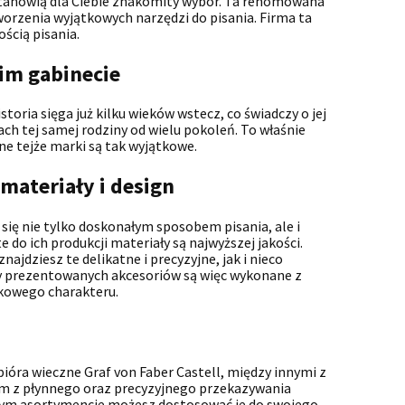
 stanowią dla Ciebie znakomity wybór. Ta renomowana
 tworzenia wyjątkowych narzędzi do pisania. Firma ta
ścią pisania.
im gabinecie
storia sięga już kilku wieków wstecz, co świadczy o jej
ch tej samej rodziny od wielu pokoleń. To właśnie
zne tejże marki są tak wyjątkowe.
 materiały i design
ą się nie tylko doskonałym sposobem pisania, ale i
 do ich produkcji materiały są najwyższej jakości.
jdziesz te delikatne i precyzyjne, jak i nieco
sy prezentowanych akcesoriów są więc wykonane z
tkowego charakteru.
ióra wieczne Graf von Faber Castell, między innymi z
em z płynnego oraz precyzyjnego przekazywania
zym asortymencie możesz dostosować je do swojego