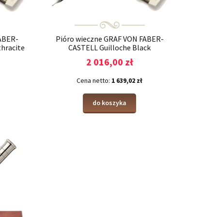
ABER-
Pióro wieczne GRAF VON FABER-
thracite
CASTELL Guilloche Black
2 016,00 zł
Cena netto:
1 639,02 zł
do koszyka