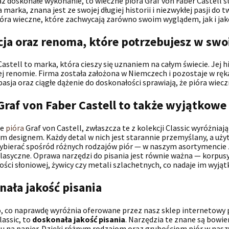
az doskonałe wykonanie, to wieczne pióra Graf von Faber Castell
 marka, znana jest ze swojej długiej historii i niezwykłej pasji do
ióra wieczne, które zachwycają zarówno swoim wyglądem, jak i jako
cja oraz renoma, które potrzebujesz w swo
Castell to marka, która cieszy się uznaniem na całym świecie. Jej hi
j renomie. Firma została założona w Niemczech i pozostaje w ręka
 pasja oraz ciągłe dążenie do doskonałości sprawiają, że pióra wiec
Graf von Faber Castell to także wyjątkowe
ne
pióra
Graf von Castell, zwłaszcza te z kolekcji Classic wyróżniaj
m designem. Każdy detal w nich jest starannie przemyślany, a użyte
bierać spośród różnych rodzajów piór — w naszym asortymencie zna
klasyczne. Oprawa narzędzi do pisania jest równie ważna — korpu
ości słoniowej, żywicy czy metali szlachetnych, co nadaje im wyją
nała jakość pisania
, co naprawdę wyróżnia oferowane przez nasz sklep internetowy p
lassic, to
doskonała jakość pisania
. Narzędzia te znane są bowi
u na papier. Dzięki różnym rodzajom oraz grubościom piór w nas