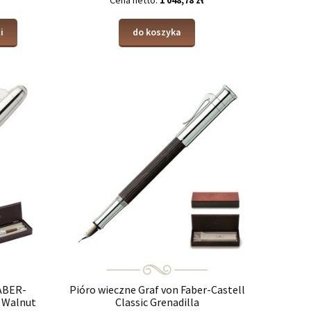
Cena netto:
1 048,78 zł
i
do koszyka
ABER-
Pióro wieczne Graf von Faber-Castell
 Walnut
Classic Grenadilla