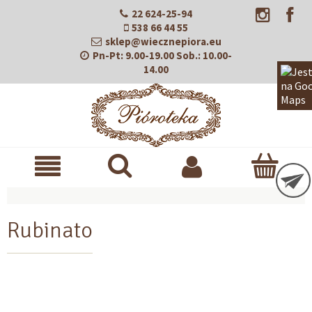
22 624-25-94
538 66 44 55
sklep@wiecznepiora.eu
Pn-Pt:
9.00-19.00
Sob.:
10.00-
14.00
Rubinato