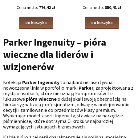
Cena netto:
776,42 zł
Cena netto:
850,41 zł
do koszyka
do koszyka
Parker Ingenuity – pióra
wieczne dla liderów i
wizjonerów
Kolekcja
Parker Ingenuity
to najbardziej asertywna i
nowoczesna linia w portfolio marki
Parker
, zaprojektowana z
myślą o osobach, które nie uznają kompromisów. Te
luksusowe
pióra wieczne
o dużej skali swoją obecnością na
biurku sygnalizują profesjonalizm, odwagę w podejmowaniu
decyzji i zamiłowanie do przedmiotów klasy premium.
Wybierając model z serii Ingenuity, stawiasz na narzędzie
piśmiennicze, które dotrzyma Ci kroku w najbardziej
wymagających sytuacjach biznesowych.
Każde pióro z tej serii charakteryzuje się solidną, mosiężną