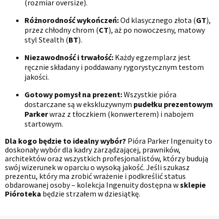
(rozmiar oversize).
Różnorodność wykończeń:
Od klasycznego złota (
GT
),
przez chłodny chrom (
CT
), aż po nowoczesny, matowy
styl Stealth (
BT
).
Niezawodność i trwałość:
Każdy egzemplarz jest
ręcznie składany i poddawany rygorystycznym testom
jakości.
Gotowy pomysł na prezent:
Wszystkie pióra
dostarczane są w ekskluzywnym
pudełku prezentowym
Parker
wraz z tłoczkiem (konwerterem) i nabojem
startowym.
Dla kogo będzie to idealny wybór?
Pióra Parker Ingenuity to
doskonały wybór dla kadry zarządzającej, prawników,
architektów oraz wszystkich profesjonalistów, którzy budują
swój wizerunek w oparciu o wysoką jakość. Jeśli szukasz
prezentu, który ma zrobić wrażenie i podkreślić status
obdarowanej osoby – kolekcja Ingenuity dostępna w
sklepie
Pióroteka
będzie strzałem w dziesiątkę.