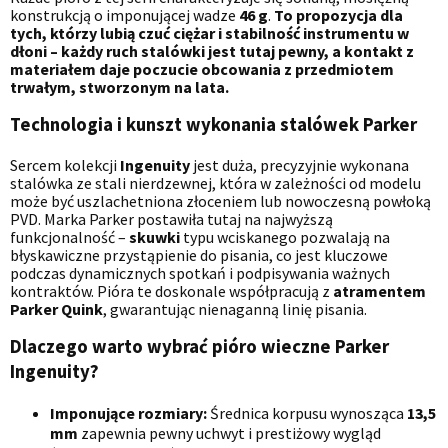
konstrukcją o imponującej wadze
46 g
.
To propozycja dla
tych, którzy lubią czuć ciężar i stabilność instrumentu w
dłoni – każdy ruch stalówki jest tutaj pewny, a kontakt z
materiałem daje poczucie obcowania z przedmiotem
trwałym, stworzonym na lata.
Technologia i kunszt wykonania stalówek Parker
Sercem kolekcji
Ingenuity
jest duża, precyzyjnie wykonana
stalówka ze stali nierdzewnej, która w zależności od modelu
może być uszlachetniona złoceniem lub nowoczesną powłoką
PVD. Marka Parker postawiła tutaj na najwyższą
funkcjonalność –
skuwki
typu wciskanego pozwalają na
błyskawiczne przystąpienie do pisania, co jest kluczowe
podczas dynamicznych spotkań i podpisywania ważnych
kontraktów. Pióra te doskonale współpracują z
atramentem
Parker Quink
, gwarantując nienaganną linię pisania.
Dlaczego warto wybrać pióro wieczne Parker
Ingenuity?
Imponujące rozmiary:
Średnica korpusu wynosząca
13,5
mm
zapewnia pewny uchwyt i prestiżowy wygląd