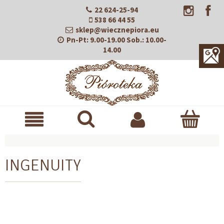
22 624-25-94
538 66 44 55
sklep@wiecznepiora.eu
Pn-Pt:
9.00-19.00
Sob.:
10.00-
14.00
INGENUITY