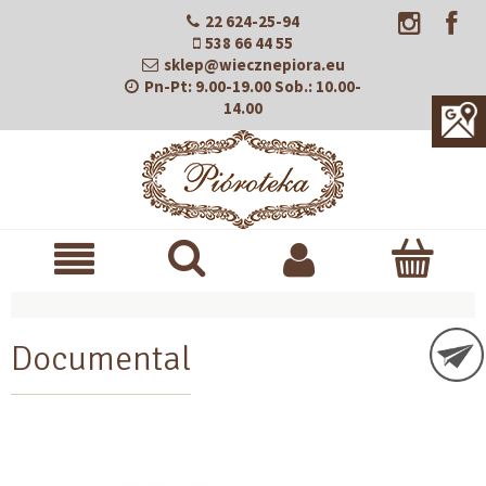
22 624-25-94
538 66 44 55
sklep@wiecznepiora.eu
Pn-Pt:
9.00-19.00
Sob.:
10.00-
14.00
Documental