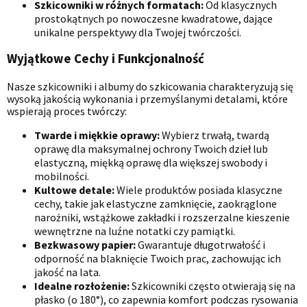
Szkicowniki w różnych formatach:
Od klasycznych
prostokątnych po nowoczesne kwadratowe, dające
unikalne perspektywy dla Twojej twórczości.
Wyjątkowe Cechy i Funkcjonalność
Nasze szkicowniki i albumy do szkicowania charakteryzują się
wysoką jakością wykonania i przemyślanymi detalami, które
wspierają proces twórczy:
Twarde i miękkie oprawy:
Wybierz trwałą, twardą
oprawę dla maksymalnej ochrony Twoich dzieł lub
elastyczną, miękką oprawę dla większej swobody i
mobilności.
Kultowe detale:
Wiele produktów posiada klasyczne
cechy, takie jak elastyczne zamknięcie, zaokrąglone
narożniki, wstążkowe zakładki i rozszerzalne kieszenie
wewnętrzne na luźne notatki czy pamiątki.
Bezkwasowy papier:
Gwarantuje długotrwałość i
odporność na blaknięcie Twoich prac, zachowując ich
jakość na lata.
Idealne rozłożenie:
Szkicowniki często otwierają się na
płasko (o 180°), co zapewnia komfort podczas rysowania