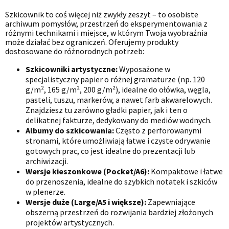
Szkicownik to coś więcej niż zwykły zeszyt – to osobiste
archiwum pomysłów, przestrzeń do eksperymentowania z
różnymi technikami i miejsce, w którym Twoja wyobraźnia
może działać bez ograniczeń. Oferujemy produkty
dostosowane do różnorodnych potrzeb:
Szkicowniki artystyczne:
Wyposażone w
specjalistyczny papier o różnej gramaturze (np. 120
g/m², 165 g/m², 200 g/m²), idealne do ołówka, węgla,
pasteli, tuszu, markerów, a nawet farb akwarelowych.
Znajdziesz tu zarówno gładki papier, jak i ten o
delikatnej fakturze, dedykowany do mediów wodnych.
Albumy do szkicowania:
Często z perforowanymi
stronami, które umożliwiają łatwe i czyste odrywanie
gotowych prac, co jest idealne do prezentacji lub
archiwizacji.
Wersje kieszonkowe (Pocket/A6):
Kompaktowe i łatwe
do przenoszenia, idealne do szybkich notatek i szkiców
w plenerze.
Wersje duże (Large/A5 i większe):
Zapewniające
obszerną przestrzeń do rozwijania bardziej złożonych
projektów artystycznych.