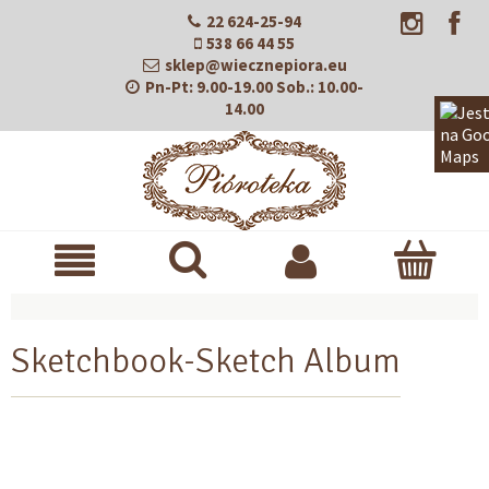
22 624-25-94
538 66 44 55
sklep@wiecznepiora.eu
Pn-Pt:
9.00-19.00
Sob.:
10.00-
14.00
Sketchbook-Sketch Album