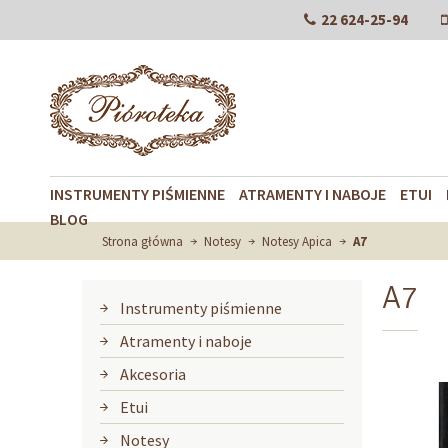
22 624-25-94
INSTRUMENTY PIŚMIENNE
ATRAMENTY I NABOJE
ETUI
BLOG
Strona główna
Notesy
Notesy Apica
A7
A7
Instrumenty piśmienne
Atramenty i naboje
Akcesoria
Etui
Notesy