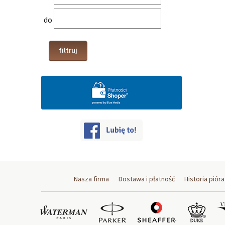
do
filtruj
Nasza firma
Dostawa i płatność
Historia pióra