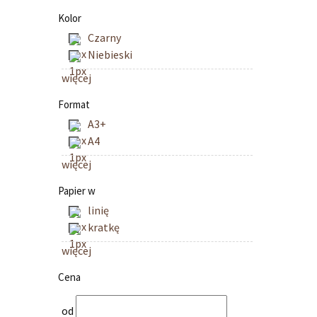
Kolor
Czarny
Niebieski
więcej
Format
A3+
A4
więcej
Papier w
linię
kratkę
więcej
Cena
od