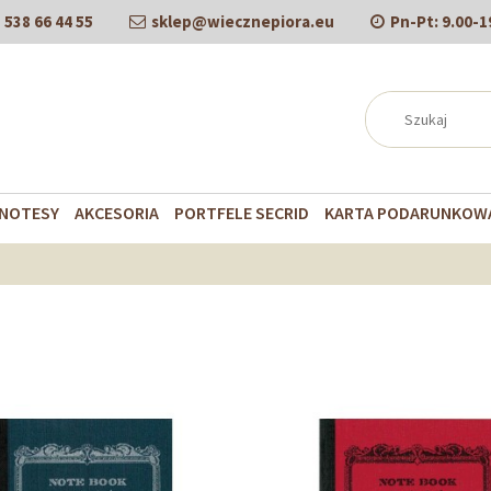
538 66 44 55
sklep@wiecznepiora.eu
Pn-Pt:
9.00-1
NOTESY
AKCESORIA
PORTFELE SECRID
KARTA PODARUNKOW