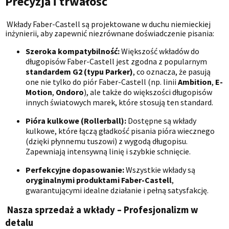
Precyzja i trwałość
Wkłady Faber-Castell są projektowane w duchu niemieckiej
inżynierii, aby zapewnić niezrównane doświadczenie pisania:
Szeroka kompatybilność:
Większość wkładów do
długopisów Faber-Castell jest zgodna z popularnym
standardem G2 (typu Parker)
, co oznacza, że pasują
one nie tylko do piór Faber-Castell (np. linii
Ambition
,
E-
Motion
,
Ondoro
), ale także do większości długopisów
innych światowych marek, które stosują ten standard.
Pióra kulkowe (Rollerball):
Dostępne są wkłady
kulkowe, które łączą gładkość pisania pióra wiecznego
(dzięki płynnemu tuszowi) z wygodą długopisu.
Zapewniają intensywną linię i szybkie schnięcie.
Perfekcyjne dopasowanie:
Wszystkie wkłady są
oryginalnymi produktami Faber-Castell
,
gwarantującymi idealne działanie i pełną satysfakcję.
Nasza sprzedaż a wkłady – Profesjonalizm w
detalu