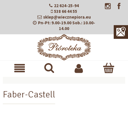
22 624-25-94
538 66 44 55
sklep@wiecznepiora.eu
Pn-Pt:
9.00-19.00
Sob.:
10.00-
14.00
Faber-Castell