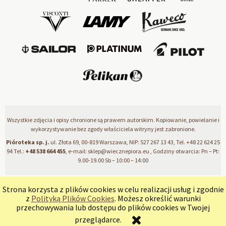
Wszystkie zdjęcia i opisy chronione są prawem autorskim. Kopiowanie, powielanie i
wykorzystywanie bez zgody właściciela witryny jest zabronione.
Pióroteka sp. j.
ul. Złota 69, 00-819 Warszawa, NIP: 527 267 13 43, Tel.
+48 22 624 25
94
Tel.:
+48 538 664 455
, e-mail:
sklep@wiecznepiora.eu
, Godziny otwarcia: Pn – Pt:
9.00-19.00 Sb – 10:00 – 14:00
Strona korzysta z plików cookies w celu realizacji usług i zgodnie
pokaż pełną wersję strony
z
Polityką Plików Cookies
. Możesz określić warunki
przechowywania lub dostępu do plików cookies w Twojej
Sklep internetowy Shoper Premium
przeglądarce.