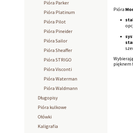
Pióra Parker
Pióra
Mon
Pióra Platinum
sta
Pióra Pilot
opc
Pióra Pineider
sys
Pióra Sailor
sta
sze
Pióra Sheaffer
Wybieraj
Pióra STRIGO
pięknem 
Pióra Visconti
Pióra Waterman
Pióra Waldmann
Długopisy
Pióra kulkowe
Ołówki
Kaligrafia