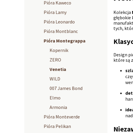
Pióra Kaweco
Pióra Lamy
Kolekcja
głębokie 
Pióra Leonardo
manufaktu
tych, któ
Pióra Montblanc
Klasyc
Pióra Montegrappa
Kopernik
Design p
ZERO
które są
Venetia
szl
czę
WILD
wen
007 James Bond
det
Elmo
har
Armonia
ide
nad
Pióra Monteverde
Pióra Pelikan
Nieza