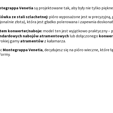
tegrappa Venetia
są projektowane tak, aby były nie tylko piękne
lówka ze stali szlachetnej:
pióro wyposażone jest w precyzyjną
jonalnie złota), która jest gładko polerowana i zapewnia doskon
tem konwerter/naboje:
model ten jest wyjątkowo praktyczny – 
ndardowych nabojów atramentowych
lub dołączonego
konwer
rokiej gamy
atramentów
z kałamarza.
ąc
Montegrappa Venetia
, decydujesz się na pióro wieczne, które 
formy.