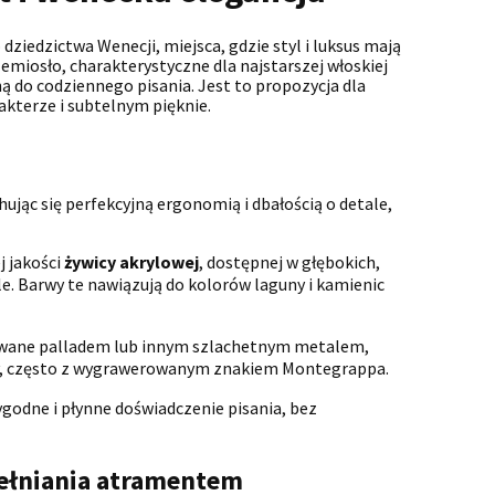
 dziedzictwa Wenecji, miejsca, gdzie styl i luksus mają
zemiosło, charakterystyczne dla najstarszej włoskiej
 do codziennego pisania. Jest to propozycja dla
kterze i subtelnym pięknie.
jąc się perfekcyjną ergonomią i dbałością o detale,
j jakości
żywicy akrylowej
, dostępnej w głębokich,
e. Barwy te nawiązują do kolorów laguny i kamienic
erowane palladem lub innym szlachetnym metalem,
zony, często z wygrawerowanym znakiem Montegrappa.
godne i płynne doświadczenie pisania, bez
ełniania atramentem