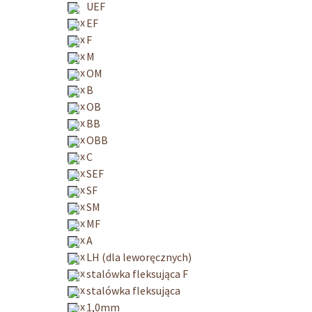
UEF
EF
F
M
OM
B
OB
BB
OBB
C
SEF
SF
SM
MF
A
LH (dla leworęcznych)
stalówka fleksująca F
stalówka fleksująca
1,0mm