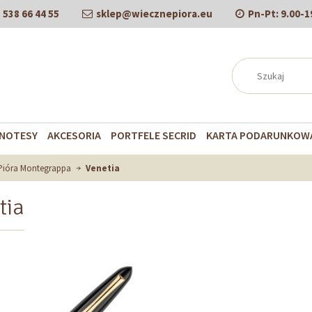
538 66 44 55
sklep@wiecznepiora.eu
Pn-Pt:
9.00-1
NOTESY
AKCESORIA
PORTFELE SECRID
KARTA PODARUNKOW
Pióra Montegrappa
Venetia
tia