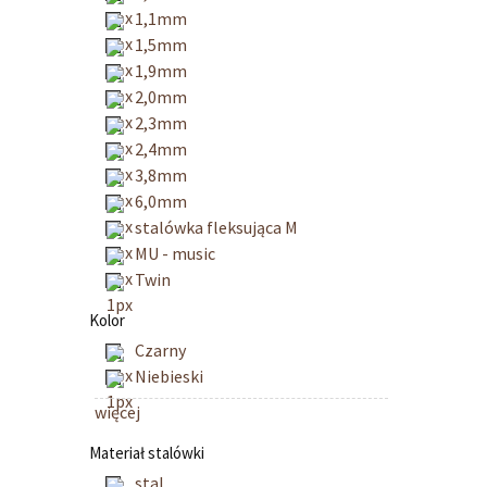
1,1mm
1,5mm
1,9mm
2,0mm
2,3mm
2,4mm
3,8mm
6,0mm
stalówka fleksująca M
MU - music
Twin
Kolor
Czarny
Niebieski
więcej
Materiał stalówki
stal