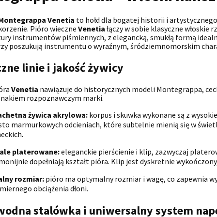
Montegrappa Venetia
to hołd dla bogatej historii i artystycznego
korzenie. Pióro wieczne
Venetia
łączy w sobie klasyczne włoskie r
ry instrumentów piśmiennych, z elegancką, smukłą formą idealną
rzy poszukują instrumentu o wyraźnym, śródziemnomorskim chara
zne linie i jakość żywicy
ióra
Venetia
nawiązuje do historycznych modeli Montegrappa, cechu
 znakiem rozpoznawczym marki.
achetna żywica akrylowa:
korpus i skuwka wykonane są z wysokie
sto marmurkowych odcieniach, które subtelnie mienią się w świetl
eckich.
ale platerowane:
eleganckie pierścienie i klip, zazwyczaj plat
monijnie dopełniają kształt pióra. Klip jest dyskretnie wykońc
alny rozmiar:
pióro ma optymalny rozmiar i wagę, co zapewnia wy
miernego obciążenia dłoni.
wodna stalówka i uniwersalny system nap