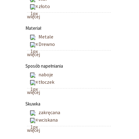
złoto
więcej
Materiał
Metale
Drewno
więcej
Sposób napełniania
naboje
tłoczek
więcej
Skuwka
zakręcana
wciskana
więcej