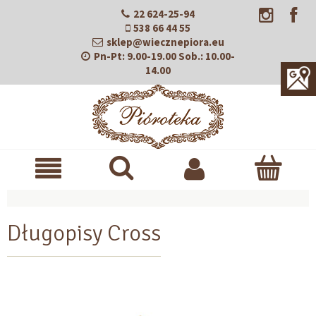
22 624-25-94
538 66 44 55
sklep@wiecznepiora.eu
Pn-Pt:
9.00-19.00
Sob.:
10.00-
14.00
Długopisy Cross