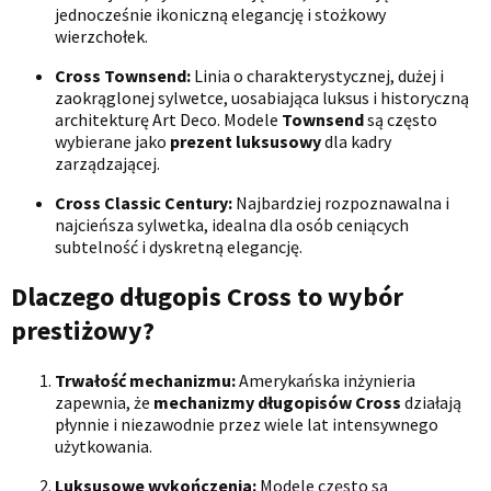
jednocześnie ikoniczną elegancję i stożkowy
wierzchołek.
Cross Townsend:
Linia o charakterystycznej, dużej i
zaokrąglonej sylwetce, uosabiająca luksus i historyczną
architekturę Art Deco. Modele
Townsend
są często
wybierane jako
prezent luksusowy
dla kadry
zarządzającej.
Cross Classic Century:
Najbardziej rozpoznawalna i
najcieńsza sylwetka, idealna dla osób ceniących
subtelność i dyskretną elegancję.
Dlaczego długopis Cross to wybór
prestiżowy?
Trwałość mechanizmu:
Amerykańska inżynieria
zapewnia, że
mechanizmy długopisów Cross
działają
płynnie i niezawodnie przez wiele lat intensywnego
użytkowania.
Luksusowe wykończenia:
Modele często są