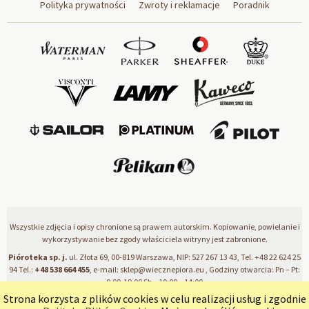
Polityka prywatności
Zwroty i reklamacje
Poradnik
Wszystkie zdjęcia i opisy chronione są prawem autorskim. Kopiowanie, powielanie i
wykorzystywanie bez zgody właściciela witryny jest zabronione.
Pióroteka sp. j.
ul. Złota 69, 00-819 Warszawa, NIP: 527 267 13 43, Tel.
+48 22 624 25
94
Tel.:
+48 538 664 455
, e-mail:
sklep@wiecznepiora.eu
, Godziny otwarcia: Pn – Pt:
9.00-19.00 Sb – 10:00 – 14:00
Strona korzysta z plików cookies w celu realizacji usług i zgodnie