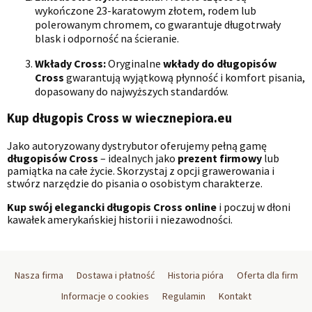
wykończone 23-karatowym złotem, rodem lub
polerowanym chromem, co gwarantuje długotrwały
blask i odporność na ścieranie.
Wkłady Cross:
Oryginalne
wkłady do długopisów
Cross
gwarantują wyjątkową płynność i komfort pisania,
dopasowany do najwyższych standardów.
Kup długopis Cross w wiecznepiora.eu
Jako autoryzowany dystrybutor oferujemy pełną gamę
długopisów Cross
– idealnych jako
prezent firmowy
lub
pamiątka na całe życie. Skorzystaj z opcji grawerowania i
stwórz narzędzie do pisania o osobistym charakterze.
Kup swój elegancki długopis Cross online
i poczuj w dłoni
kawałek amerykańskiej historii i niezawodności.
Nasza firma
Dostawa i płatność
Historia pióra
Oferta dla firm
Informacje o cookies
Regulamin
Kontakt