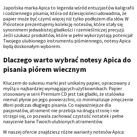
Japońska marka Apica to legenda wśród entuzjastów kaligrafii
i codziennego pisania, która od dziesięcioleci udowadnia, że
papier może być czymś więcej niż tylko podłożem dla słów. W
Piórotece prezentujemy kolekcję notesów, które stały się
synonimem jedwabistej gładkości i rzemieślniczej precyzji.
Jeśli szukasz produktów, które w pełni wykorzystają potencjał
Twojego ulubionego instrumentu piśmiennego, notesy Apica
będą doskonałym wyborem.
Dlaczego warto wybrać notesy Apica do
pisania piórem wiecznym
Kluczem do sukcesu marki jest unikalny papier, opracowany z
myślą o najbardziej wymagających użytkownikach. Papier
stosowany w serii Premium CD jest tak gładki, że stalówka
niemal płynie po jego powierzchni, co minimalizuje zmęczenie
dłoni podczas długiego pisania. Co najważniejsze dla
pasjonatów, atrament nie przebija na drugą stronę i nie
strzępi się, co pozwala zachować czystość notatek i pełne
nasycenie barw Twoich ulubionych atramentów.
W naszej ofercie znajdziesz różne warianty notesów Apica: