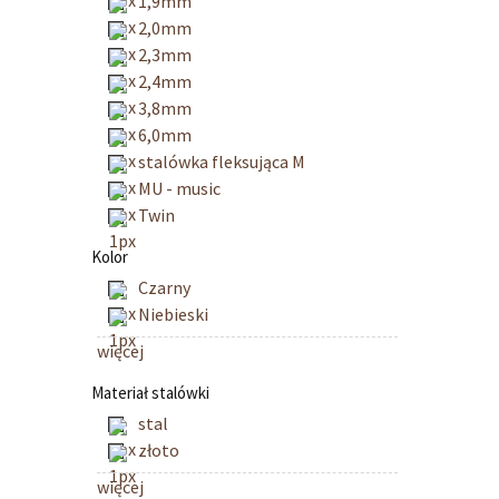
1,9mm
2,0mm
2,3mm
2,4mm
3,8mm
6,0mm
stalówka fleksująca M
MU - music
Twin
Kolor
Czarny
Niebieski
więcej
Materiał stalówki
stal
złoto
więcej