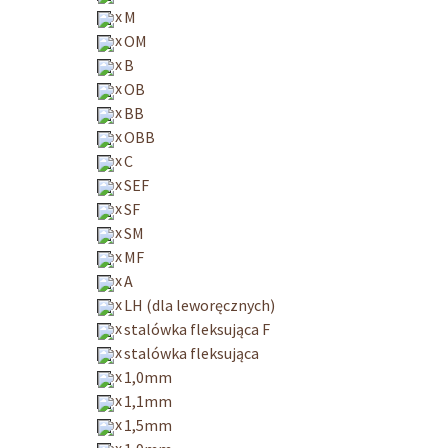
M
OM
B
OB
BB
OBB
C
SEF
SF
SM
MF
A
LH (dla leworęcznych)
stalówka fleksująca F
stalówka fleksująca
1,0mm
1,1mm
1,5mm