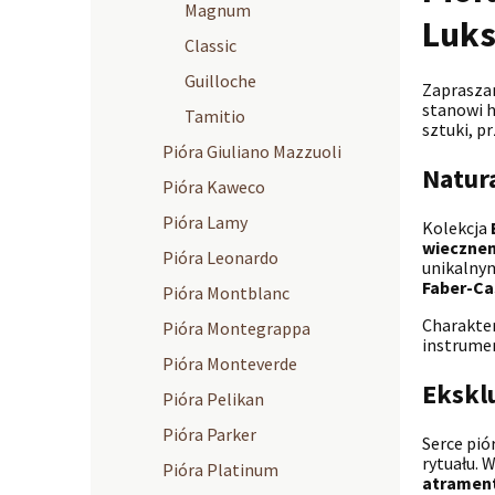
Magnum
Luks
Classic
Guilloche
Zapraszam
stanowi h
Tamitio
sztuki, p
Pióra Giuliano Mazzuoli
Natur
Pióra Kaweco
Pióra Lamy
Kolekcja
wieczne
Pióra Leonardo
unikalnym
Faber-Ca
Pióra Montblanc
Charakter
Pióra Montegrappa
instrume
Pióra Monteverde
Ekskl
Pióra Pelikan
Pióra Parker
Serce pió
rytuału. 
Pióra Platinum
atramen