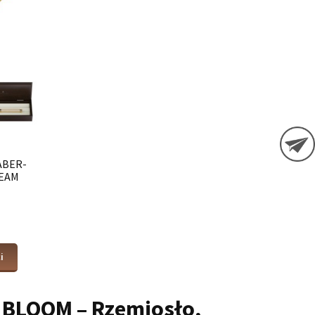
ABER-
EAM
i
l BLOOM – Rzemiosło,