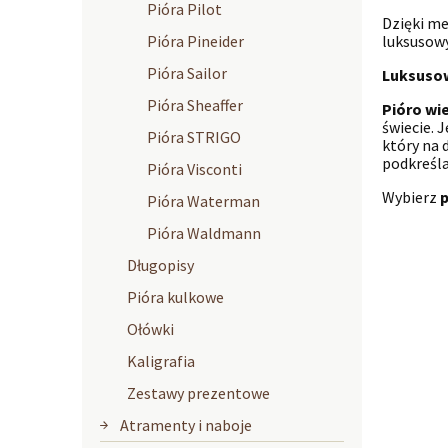
Pióra Pilot
Dzięki me
luksusow
Pióra Pineider
Pióra Sailor
Luksusow
Pióra Sheaffer
Pióro wi
świecie. 
Pióra STRIGO
który na 
podkreśla
Pióra Visconti
Wybierz
p
Pióra Waterman
Pióra Waldmann
Długopisy
Pióra kulkowe
Ołówki
Kaligrafia
Zestawy prezentowe
Atramenty i naboje