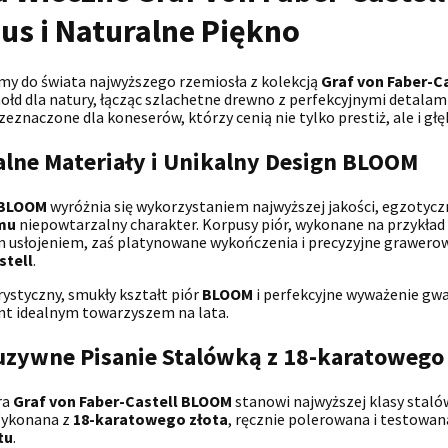
us i Naturalne Piękno
y do świata najwyższego rzemiosła z kolekcją
Graf von Faber-C
ołd dla natury, łącząc szlachetne drewno z perfekcyjnymi detalami
rzeznaczone dla koneserów, którzy cenią nie tylko prestiż, ale i gł
alne Materiały i Unikalny Design BLOOM
BLOOM
wyróżnia się wykorzystaniem najwyższej jakości, egzoty
mu
niepowtarzalny charakter. Korpusy piór, wykonane na przykład
 usłojeniem, zaś platynowane wykończenia i precyzyjne grawerow
stell
.
ystyczny, smukły kształt piór
BLOOM
i perfekcyjne wyważenie gwa
nt idealnym towarzyszem na lata.
uzywne Pisanie Stalówką z 18-karatowego 
ra
Graf von Faber-Castell BLOOM
stanowi najwyższej klasy staló
Wykonana z
18-karatowego złota
, ręcznie polerowana i testowan
tu
.