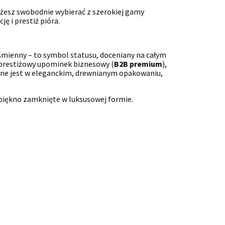
ożesz swobodnie wybierać z szerokiej gamy
ę i prestiż pióra.
iśmienny – to symbol statusu, doceniany na całym
prestiżowy upominek biznesowy (
B2B premium
),
ane jest w eleganckim, drewnianym opakowaniu,
 piękno zamknięte w luksusowej formie.