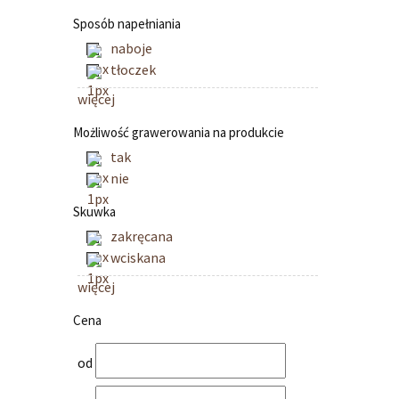
Sposób napełniania
naboje
tłoczek
więcej
Możliwość grawerowania na produkcie
tak
nie
Skuwka
zakręcana
wciskana
więcej
Cena
od