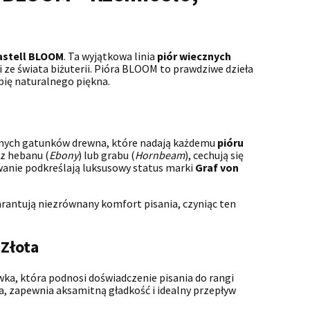
astell BLOOM
. Ta wyjątkowa linia
piór wiecznych
 ze świata biżuterii. Pióra BLOOM to prawdziwe dzieła
ębię naturalnego piękna.
cznych gatunków drewna, które nadają każdemu
pióru
 z hebanu (
Ebony
) lub grabu (
Hornbeam
), cechują się
anie podkreślają luksusowy status marki
Graf von
rantują niezrównany komfort pisania, czyniąc ten
Złota
wka, która podnosi doświadczenie pisania do rangi
a, zapewnia aksamitną gładkość i idealny przepływ