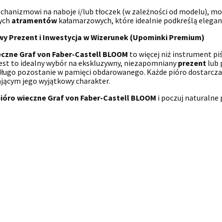
chanizmowi na naboje i/lub tłoczek (w zależności od modelu), m
ych
atramentów
kałamarzowych, które idealnie podkreślą elegancj
y Prezent i Inwestycja w Wizerunek (Upominki Premium)
eczne Graf von Faber-Castell BLOOM
to więcej niż instrument p
Jest to idealny wybór na ekskluzywny, niezapomniany
prezent
lub 
długo pozostanie w pamięci obdarowanego. Każde pióro dostarcz
jącym jego wyjątkowy charakter.
ióro wieczne Graf von Faber-Castell BLOOM
i poczuj naturalne