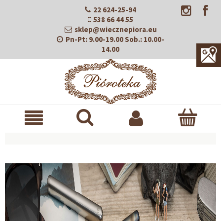
22 624-25-94
538 66 44 55
sklep@wiecznepiora.eu
Pn-Pt:
9.00-19.00
Sob.:
10.00-
14.00