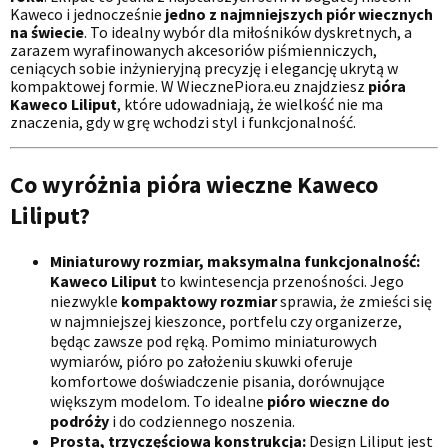
Kaweco i jednocześnie
jedno z najmniejszych piór wiecznych
na świecie
. To idealny wybór dla miłośników dyskretnych, a
zarazem wyrafinowanych akcesoriów piśmienniczych,
ceniących sobie inżynieryjną precyzję i elegancję ukrytą w
kompaktowej formie. W WiecznePiora.eu znajdziesz
pióra
Kaweco Liliput
, które udowadniają, że wielkość nie ma
znaczenia, gdy w grę wchodzi styl i funkcjonalność.
Co wyróżnia pióra wieczne Kaweco
Liliput?
Miniaturowy rozmiar, maksymalna funkcjonalność:
Kaweco Liliput
to kwintesencja przenośności. Jego
niezwykle
kompaktowy rozmiar
sprawia, że zmieści się
w najmniejszej kieszonce, portfelu czy organizerze,
będąc zawsze pod ręką. Pomimo miniaturowych
wymiarów, pióro po założeniu skuwki oferuje
komfortowe doświadczenie pisania, dorównujące
większym modelom. To idealne
pióro wieczne do
podróży
i do codziennego noszenia.
Prosta, trzyczęściowa konstrukcja:
Design Liliput jest