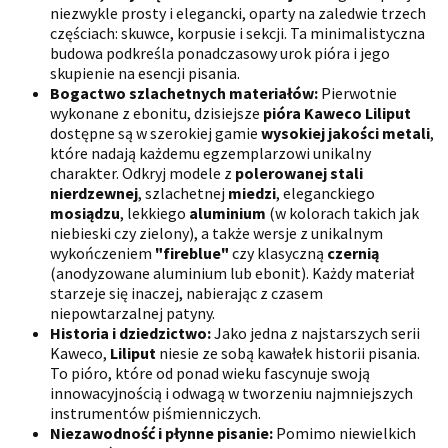
niezwykle prosty i elegancki, oparty na zaledwie trzech
częściach: skuwce, korpusie i sekcji. Ta minimalistyczna
budowa podkreśla ponadczasowy urok pióra i jego
skupienie na esencji pisania.
Bogactwo szlachetnych materiałów:
Pierwotnie
wykonane z ebonitu, dzisiejsze
pióra Kaweco Liliput
dostępne są w szerokiej gamie
wysokiej jakości metali
,
które nadają każdemu egzemplarzowi unikalny
charakter. Odkryj modele z
polerowanej stali
nierdzewnej
, szlachetnej
miedzi
, eleganckiego
mosiądzu
, lekkiego
aluminium
(w kolorach takich jak
niebieski czy zielony), a także wersje z unikalnym
wykończeniem
"fireblue"
czy klasyczną
czernią
(anodyzowane aluminium lub ebonit). Każdy materiał
starzeje się inaczej, nabierając z czasem
niepowtarzalnej patyny.
Historia i dziedzictwo:
Jako jedna z najstarszych serii
Kaweco,
Liliput
niesie ze sobą kawałek historii pisania.
To pióro, które od ponad wieku fascynuje swoją
innowacyjnością i odwagą w tworzeniu najmniejszych
instrumentów piśmienniczych.
Niezawodność i płynne pisanie:
Pomimo niewielkich