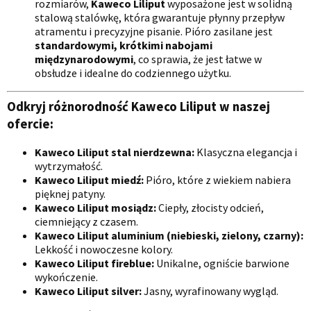
rozmiarów,
Kaweco Liliput
wyposażone jest w solidną
stalową stalówkę, która gwarantuje płynny przepływ
atramentu i precyzyjne pisanie. Pióro zasilane jest
standardowymi, krótkimi nabojami
międzynarodowymi
, co sprawia, że jest łatwe w
obsłudze i idealne do codziennego użytku.
Odkryj różnorodność Kaweco Liliput w naszej
ofercie:
Kaweco Liliput stal nierdzewna:
Klasyczna elegancja i
wytrzymałość.
Kaweco Liliput miedź:
Pióro, które z wiekiem nabiera
pięknej patyny.
Kaweco Liliput mosiądz:
Ciepły, złocisty odcień,
ciemniejący z czasem.
Kaweco Liliput aluminium (niebieski, zielony, czarny):
Lekkość i nowoczesne kolory.
Kaweco Liliput fireblue:
Unikalne, ogniście barwione
wykończenie.
Kaweco Liliput silver:
Jasny, wyrafinowany wygląd.