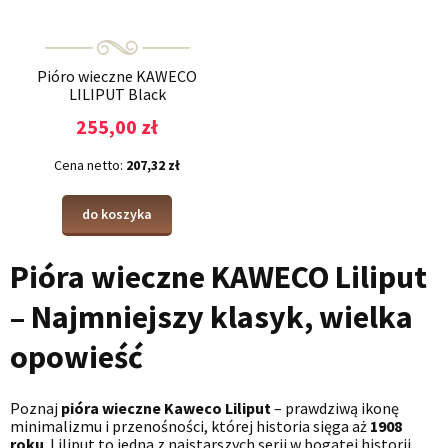
Pióro wieczne KAWECO
LILIPUT Black
255,00 zł
Cena netto:
207,32 zł
do koszyka
Pióra wieczne KAWECO Liliput
– Najmniejszy klasyk, wielka
opowieść
Poznaj
pióra wieczne Kaweco Liliput
– prawdziwą ikonę
minimalizmu i przenośności, której historia sięga aż
1908
roku
. Liliput to jedna z najstarszych serii w bogatej historii