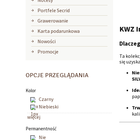
Notesy
Portfele Secrid
Grawerowanie
KWZ I
Karta podarunkowa
Nowości
Dlaczeg
Promocje
Ta kolekc
się uzysk
Nie
OPCJE PRZEGLĄDANIA
SIL
Ide
Kolor
pap
Czarny
Niebieski
Trw
kali
więcej
Permanentność
Nie