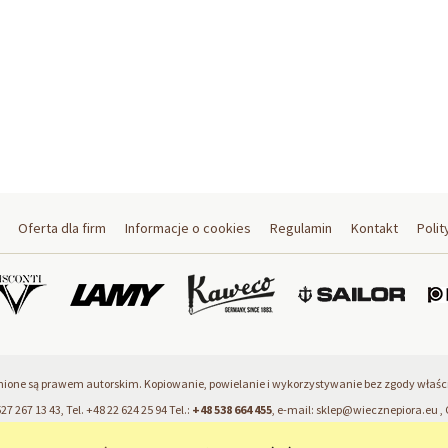
Oferta dla firm
Informacje o cookies
Regulamin
Kontakt
Polit
ronione są prawem autorskim. Kopiowanie, powielanie i wykorzystywanie bez zgody właścic
27 267 13 43, Tel.
+48 22 624 25 94
Tel.:
+48 538 664 455
, e-mail:
sklep@wiecznepiora.eu
, 