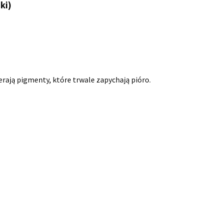
ki)
rają pigmenty, które trwale zapychają pióro.