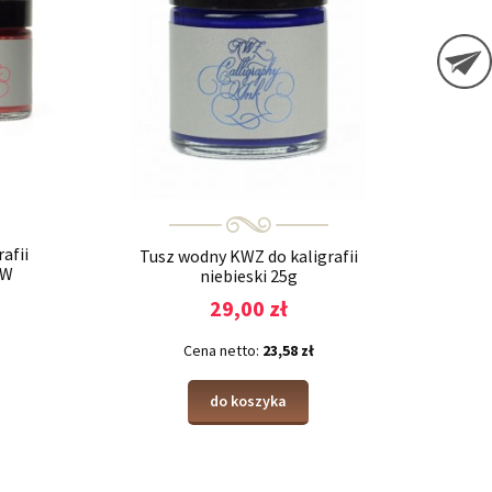
afii
Tusz wodny KWZ do kaligrafii
EW
niebieski 25g
29,00 zł
Cena netto:
23,58 zł
do koszyka