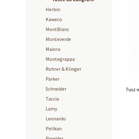
Herbin
Kaweco
MontBlanc
Monteverde
Maiora
Montegrappa
Rohrer & Klinger
Parker
Schneider
Tusz w
Taccia
Lamy
Leonardo
Pelikan
Pineider