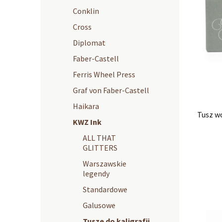
Conklin
Cross
Diplomat
Faber-Castell
Ferris Wheel Press
Graf von Faber-Castell
Haikara
Tusz w
KWZ Ink
ALL THAT
GLITTERS
Warszawskie
legendy
Standardowe
Galusowe
Tusze do kaligrafii