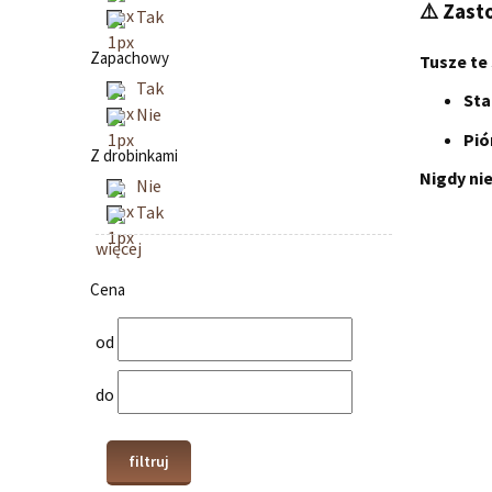
⚠️ Zast
Tak
Zapachowy
Tusze te
Tak
Sta
Nie
Pió
Z drobinkami
Nigdy ni
Nie
Tak
więcej
Cena
od
do
filtruj