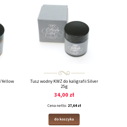
 Yellow
Tusz wodny KWZ do kaligrafii Silver
25g
34,00 zł
Cena netto:
27,64 zł
do koszyka