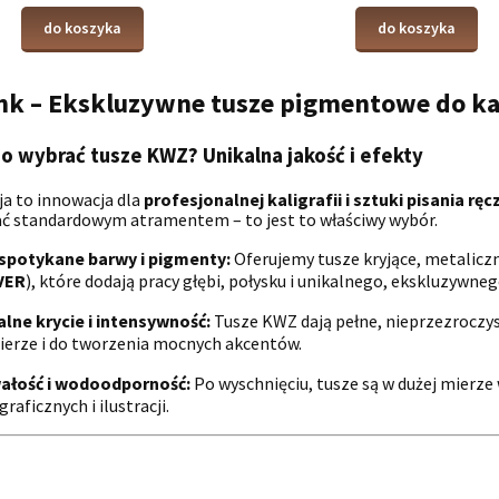
do koszyka
do koszyka
nk – Ekskluzywne tusze pigmentowe do kali
o wybrać tusze KWZ? Unikalna jakość i efekty
ja to innowacja dla
profesjonalnej kaligrafii i sztuki pisania rę
ać standardowym atramentem – to jest to właściwy wybór.
spotykane barwy i pigmenty:
Oferujemy tusze kryjące, metaliczn
VER
), które dodają pracy głębi, połysku i unikalnego, ekskluzywne
alne krycie i intensywność:
Tusze KWZ dają pełne, nieprzezroczyst
ierze i do tworzenia mocnych akcentów.
ałość i wodoodporność:
Po wyschnięciu, tusze są w dużej mierze 
graficznych i ilustracji.