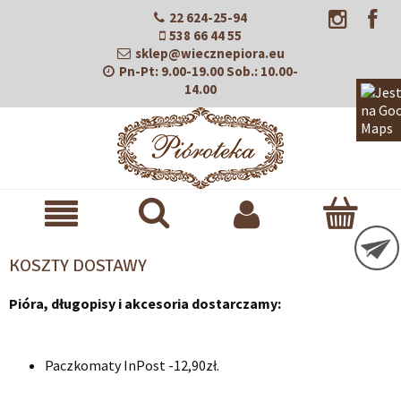
22 624-25-94
538 66 44 55
sklep@wiecznepiora.eu
Pn-Pt:
9.00-19.00
Sob.:
10.00-
14.00
KOSZTY DOSTAWY
Pióra, długopisy i akcesoria dostarczamy:
Paczkomaty InPost -12,90zł.