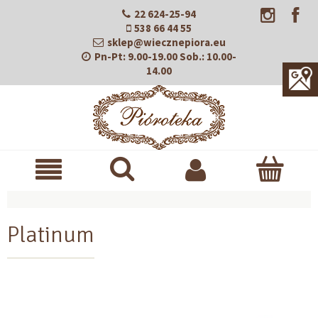
22 624-25-94
538 66 44 55
sklep@wiecznepiora.eu
Pn-Pt:
9.00-19.00
Sob.:
10.00-
14.00
Platinum