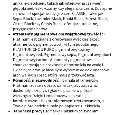
unikalnych odcieni, takich jak intensywna czerwień,
głęboki niebiesko-czarny, czy elegancka czerń. Dostępne
są również specjalne edycje z serii CLASSIC, takie jak
Sepia Black, Lavender Black, Khaki Black, Forest Black,
Citrus Black czy Cassis Black, oferujące subtelne,
przygaszone barwy.
Atramenty pigmentowe dla wyjątkowej trwałości:
Platinum jest znane z oferowania wysokiej jakości
atramentów pigmentowych, w tym popularnego
PLATINUM CHOU KURO pigmentowy czarny,
Pigmentowy red, Pigmentowy sepia, Pigmentowy blue i
Pigmentowy carbon. Atramenty pigmentowe
charakteryzują się doskonałą odpornością na wodę i
światło, co czyni je idealnym wyborem do dokumentów
archiwalnych i prac, które mają przetrwać lata.
Płynność i niezawodność:
Formuła atramentów
Platinum została opracowana tak, aby zapewnić
doskonały przepływ i gładkie pisanie w piórach
wiecznych. Dzięki temu możesz cieszyć się
komfortowym i bezproblemowym użytkowaniem, a
Twoje pióro będzie sunęło po papierze z lekkością.
Japońska precyzja:
Marka Platinum to synonim