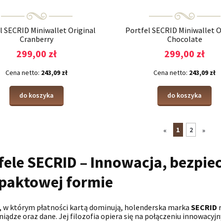
l SECRID Miniwallet Original
Portfel SECRID Miniwallet O
Cranberry
Chocolate
299,00 zł
299,00 zł
Cena netto:
243,09 zł
Cena netto:
243,09 zł
do koszyka
do koszyka
1
2
«
»
fele SECRID – Innowacja, bezpiec
aktowej formie
, w którym płatności kartą dominują, holenderska marka
SECRID
r
niądze oraz dane. Jej filozofia opiera się na połączeniu innowac