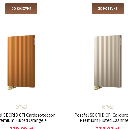
do koszyka
do koszyka
el SECRID CFI Cardprotector
Portfel SECRID CFI Cardpro
remium Fluted Orange +
Premium Fluted Cashme
239,00 zł
239,00 zł