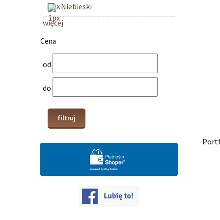
Niebieski
więcej
Cena
od
do
filtruj
Port