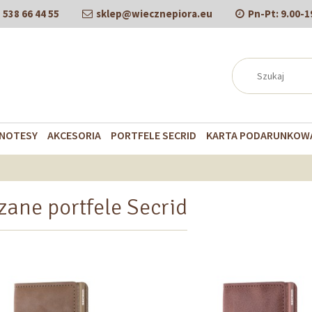
538 66 44 55
sklep@wiecznepiora.eu
Pn-Pt:
9.00-1
NOTESY
AKCESORIA
PORTFELE SECRID
KARTA PODARUNKOW
zane portfele Secrid