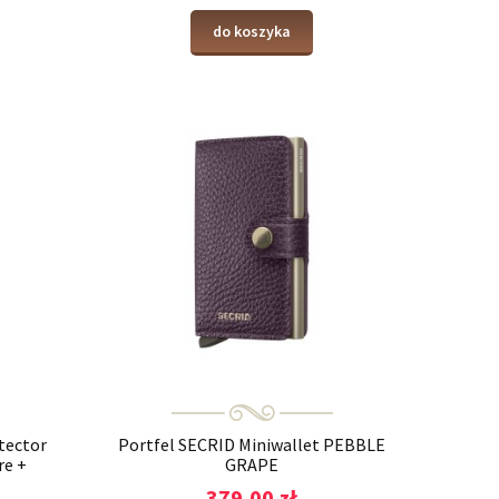
do koszyka
tector
Portfel SECRID Miniwallet PEBBLE
re +
GRAPE
379,00 zł