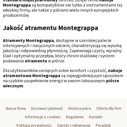
Montegrappa
są kompatybilne nie tylko z instrumentami tej
włoskiej firmy, ale także z piórami wielu innych europejskich
producentów.
Jakość atramentu Montegrappa
Atramenty Montegrappa
, dostępne w szerokiej palecie
intensywnych i nasyconych odcieni, charakteryzują się wysoką
jakością i odpowiednią płynnością. Zapewniają czysty, wyraźny
ślad i optymalny przepływ, który chroni stalówkę i system
podawania
atramentu
w piórze.
Dla użytkowników ceniących sobie komfort i czystość,
naboje
atramentowe Montegrappa
są najwygodniejszym sposobem
na szybkie uzupełnienie energii w swoim luksusowym
piórze
wiecznym
.
Nasza firma
Dostawa i płatność
Historia pióra
Oferta dla firm
Informacje o cookies
Regulamin
Kontakt
Polityka prywatności
Zwroty i reklamacje
Poradnik