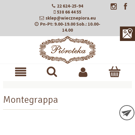
22 624-25-94
538 66 44 55
sklep@wiecznepiora.eu
Pn-Pt:
9.00-19.00
Sob.:
10.00-
14.00
Montegrappa