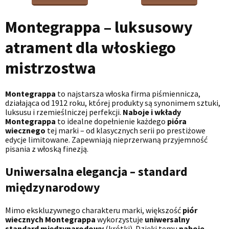
Montegrappa – luksusowy
atrament dla włoskiego
mistrzostwa
Montegrappa
to najstarsza włoska firma piśmiennicza,
działająca od 1912 roku, której produkty są synonimem sztuki,
luksusu i rzemieślniczej perfekcji.
Naboje i wkłady
Montegrappa
to idealne dopełnienie każdego
pióra
wiecznego
tej marki – od klasycznych serii po prestiżowe
edycje limitowane. Zapewniają nieprzerwaną przyjemność
pisania z włoską finezją.
Uniwersalna elegancja – standard
międzynarodowy
Mimo ekskluzywnego charakteru marki, większość
piór
wiecznych Montegrappa
wykorzystuje
uniwersalny
standard międzynarodowy
(krótki). Dzięki temu
naboje