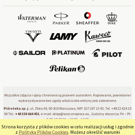
Wszystkie zdjęcia i opisy chronione są prawem autorskim. Kopiowanie, powielanie i
wykorzystywanie bez zgody właściciela witryny jest zabronione.
Pióroteka sp. j.
ul. Złota 69, 00-819 Warszawa, NIP: 527 267 13 43, Tel.
+48 22 624 25
94
Tel.:
+48 538 664 455
, e-mail:
sklep@wiecznepiora.eu
, Godziny otwarcia: Pn – Pt:
9.00-19.00 Sb – 10:00 – 14:00
Strona korzysta z plików cookies w celu realizacji usług i zgodnie
z
Polityką Plików Cookies
. Możesz określić warunki