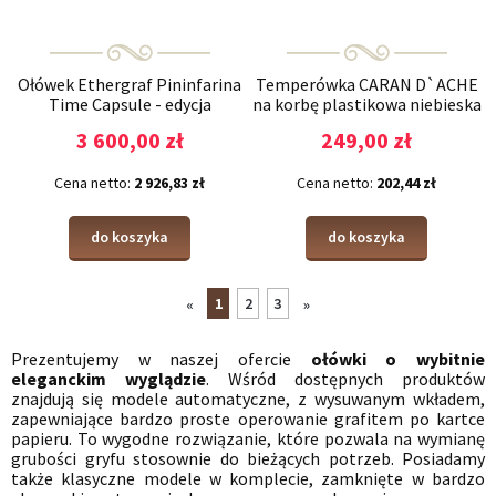
Ołówek Ethergraf Pininfarina
Temperówka CARAN D`ACHE
Time Capsule - edycja
na korbę plastikowa niebieska
limitowana 2023
3 600,00 zł
249,00 zł
Cena netto:
2 926,83 zł
Cena netto:
202,44 zł
do koszyka
do koszyka
1
2
3
«
»
Prezentujemy w naszej ofercie
ołówki o wybitnie
eleganckim wyglądzie
. Wśród dostępnych produktów
znajdują się modele automatyczne, z wysuwanym wkładem,
zapewniające bardzo proste operowanie grafitem po kartce
papieru. To wygodne rozwiązanie, które pozwala na wymianę
grubości gryfu stosownie do bieżących potrzeb. Posiadamy
także klasyczne modele w komplecie, zamknięte w bardzo