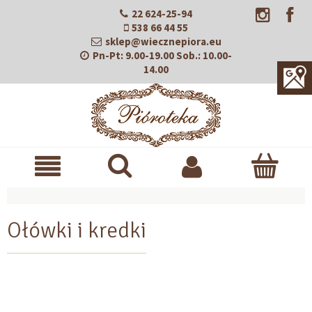
22 624-25-94
538 66 44 55
sklep@wiecznepiora.eu
Pn-Pt:
9.00-19.00
Sob.:
10.00-
14.00
Ołówki i kredki