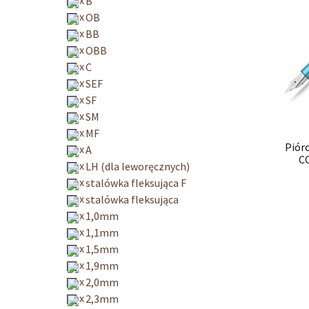
B
OB
BB
OBB
C
SEF
SF
SM
MF
Piór
A
CO
LH (dla leworęcznych)
stalówka fleksująca F
stalówka fleksująca
1,0mm
1,1mm
1,5mm
1,9mm
2,0mm
2,3mm