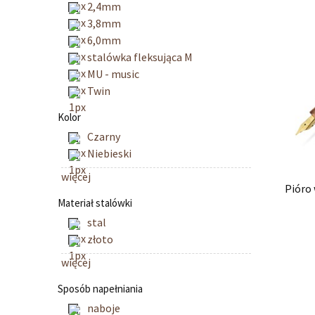
2,4mm
3,8mm
6,0mm
stalówka fleksująca M
MU - music
Twin
Kolor
Czarny
Niebieski
więcej
Pióro
Materiał stalówki
stal
złoto
więcej
Sposób napełniania
naboje