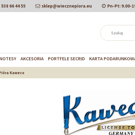
538 66 44 55
sklep@wiecznepiora.eu
Pn-Pt:
9.00-1
NOTESY
AKCESORIA
PORTFELE SECRID
KARTA PODARUNKOW
Pióra Kaweco