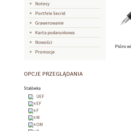
Notesy
Portfele Secrid
Grawerowanie
Karta podarunkowa
Nowości
Pióro 
Promocje
OPCJE PRZEGLĄDANIA
Stalówka
UEF
EF
F
M
OM