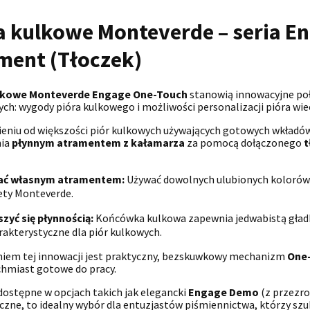
a kulkowe Monteverde – seria E
ment (Tłoczek)
lkowe Monteverde Engage One-Touch
stanowią innowacyjne po
ch: wygody pióra kulkowego i możliwości personalizacji pióra wi
eniu od większości piór kulkowych używających gotowych wkładów
nia
płynnym atramentem z kałamarza
za pomocą dołączonego
t
ać własnym atramentem:
Używać dowolnych ulubionych koloró
ety Monteverde.
szyć się płynnością:
Końcówka kulkowa zapewnia jedwabistą gładko
rakterystyczne dla piór kulkowych.
niem tej innowacji jest praktyczny, bezskuwkowy mechanizm
One
chmiast gotowe do pracy.
 dostępne w opcjach takich jak elegancki
Engage Demo
(z przezro
czne, to idealny wybór dla entuzjastów piśmiennictwa, którzy s