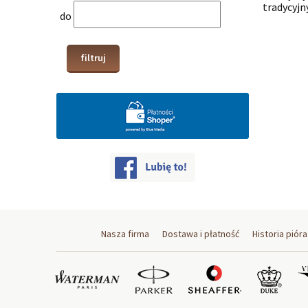
tradycyj
do
filtruj
Nasza firma
Dostawa i płatność
Historia pióra