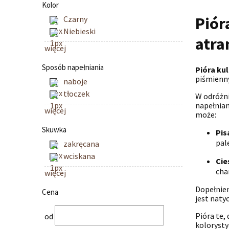
Kolor
Piór
Czarny
Niebieski
atra
więcej
Sposób napełniania
Pióra ku
piśmienny
naboje
tłoczek
W odróżni
napełnia
więcej
może:
Skuwka
Pis
pal
zakręcana
wciskana
Cie
cha
więcej
Dopełnie
Cena
jest naty
Pióra te,
od
kolorysty