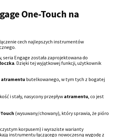
ngage One-Touch na
łączenie cech najlepszych instrumentów
ecznego.
, seria Engage została zaprojektowana do
łoczka
. Dzięki tej wyjątkowej funkcji, użytkownik
w
atramentu
butelkowanego, w tym tych z bogatej
ść i stały, nasycony przepływ
atramentu
, co jest
-Touch
(wysuwany/chowany), który sprawia, że pióro
czystym korpusem) i wyraziste warianty
zukają instrumentu łączącego nowoczesną wygodę z