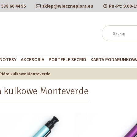
538 66 44 55
sklep@wiecznepiora.eu
Pn-Pt:
9.00-1
NOTESY
AKCESORIA
PORTFELE SECRID
KARTA PODARUNKOW
Pióra kulkowe Monteverde
a kulkowe Monteverde