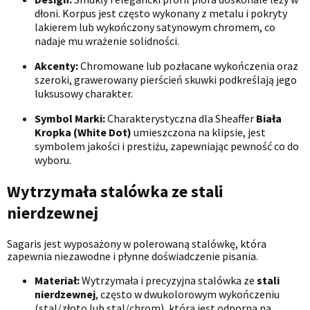
dłoni. Korpus jest często wykonany z metalu i pokryty
lakierem lub wykończony satynowym chromem, co
nadaje mu wrażenie solidności.
Akcenty:
Chromowane lub pozłacane wykończenia oraz
szeroki, grawerowany pierścień skuwki podkreślają jego
luksusowy charakter.
Symbol Marki:
Charakterystyczna dla Sheaffer
Biała
Kropka (White Dot)
umieszczona na klipsie, jest
symbolem jakości i prestiżu, zapewniając pewność co do
wyboru.
Wytrzymała stalówka ze stali
nierdzewnej
Sagaris jest wyposażony w polerowaną stalówkę, która
zapewnia niezawodne i płynne doświadczenie pisania.
Materiał:
Wytrzymała i precyzyjna stalówka ze
stali
nierdzewnej
, często w dwukolorowym wykończeniu
(stal/złoto lub stal/chrom), która jest odporna na