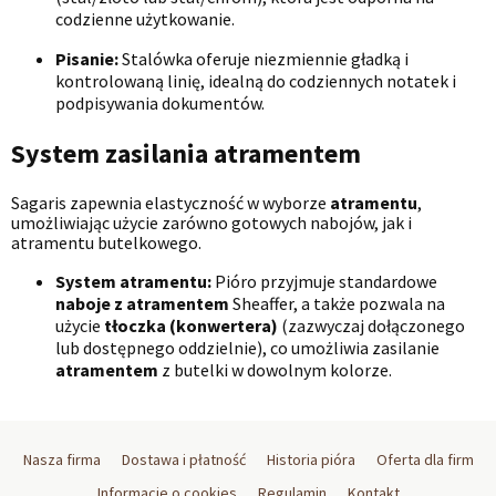
codzienne użytkowanie.
Pisanie:
Stalówka oferuje niezmiennie gładką i
kontrolowaną linię, idealną do codziennych notatek i
podpisywania dokumentów.
System zasilania atramentem
Sagaris zapewnia elastyczność w wyborze
atramentu
,
umożliwiając użycie zarówno gotowych nabojów, jak i
atramentu butelkowego.
System atramentu:
Pióro przyjmuje standardowe
naboje z atramentem
Sheaffer, a także pozwala na
użycie
tłoczka (konwertera)
(zazwyczaj dołączonego
lub dostępnego oddzielnie), co umożliwia zasilanie
atramentem
z butelki w dowolnym kolorze.
Nasza firma
Dostawa i płatność
Historia pióra
Oferta dla firm
Informacje o cookies
Regulamin
Kontakt