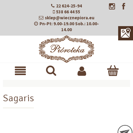
22 624-25-94
538 66 44 55
sklep@wiecznepiora.eu
Pn-Pt:
9.00-19.00
Sob.:
10.00-
14.00
Sagaris