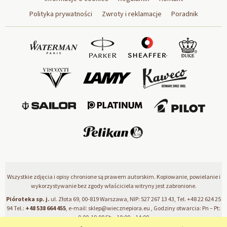
Polityka prywatności
Zwroty i reklamacje
Poradnik
Wszystkie zdjęcia i opisy chronione są prawem autorskim. Kopiowanie, powielanie i
wykorzystywanie bez zgody właściciela witryny jest zabronione.
Pióroteka sp. j.
ul. Złota 69, 00-819 Warszawa, NIP: 527 267 13 43, Tel.
+48 22 624 25
94
Tel.:
+48 538 664 455
, e-mail:
sklep@wiecznepiora.eu
, Godziny otwarcia: Pn – Pt:
9.00-19.00 Sb – 10:00 – 14:00