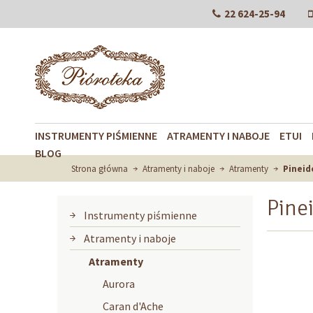
22 624-25-94
INSTRUMENTY PIŚMIENNE
ATRAMENTY I NABOJE
ETUI
BLOG
Strona główna
Atramenty i naboje
Atramenty
Pineid
Pine
Instrumenty piśmienne
Atramenty i naboje
Atramenty
Aurora
Caran d'Ache