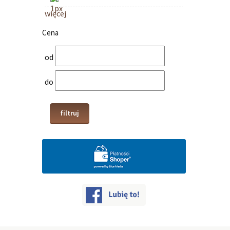
więcej
Cena
od
do
filtruj