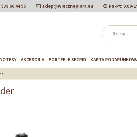
538 66 44 55
sklep@wiecznepiora.eu
Pn-Pt:
9.00-1
NOTESY
AKCESORIA
PORTFELE SECRID
KARTA PODARUNKOW
er
ider