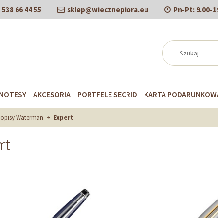
538 66 44 55
sklep@wiecznepiora.eu
Pn-Pt:
9.00-1
NOTESY
AKCESORIA
PORTFELE SECRID
KARTA PODARUNKOW
gopisy Waterman
Expert
rt