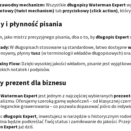
zawodny mechanizm:
Wszystkie
długopisy Waterman Expert
wy
otowy (twist mechanism)
lub
przyciskowy (click action)
, któr
y i płynność pisania
 jako mistrz precyzyjnego pisania, dba o to, by
długopis Expert
o
ady:
W długopisach stosowane są standardowe, łatwo dostępne
w
ensywny, płynny
tusz
(w terminologii wkładów długopisowych) oraz 
alny Flow:
Dzięki wysokiej jakości wkładom, pisanie jest wyjątk
bkich notatek i podpisów.
y prezent dla biznesu
 Waterman Expert
jest jednym z najczęściej wybieranych
prezent
alizmu. Oferujemy szeroką gamę wykończeń – od klasycznej czern
eleganckie grawerowania – co pozwala dopasować pióro do indywid
ąc
długopis Expert
, inwestujesz w narzędzie o historycznym rodo
nia będzie podkreślać Twój status i zamiłowanie do jakości. Przejr
n Expert
już dziś.