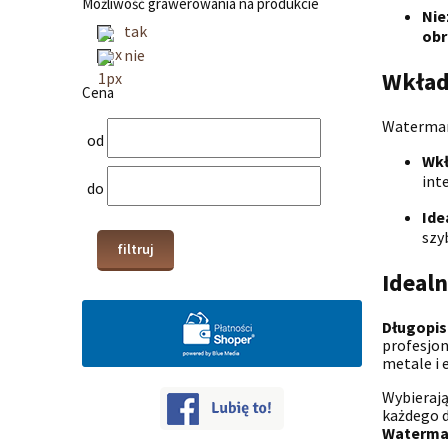
Możliwość grawerowania na produkcie
Nie
tak
obr
nie
Wkład
Cena
Waterman,
od
Wkł
int
do
Ide
szy
filtruj
Idealn
Długopis
profesjon
metale i 
Wybieraj
każdego d
Waterma