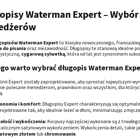
opisy Waterman Expert – Wybór 
edżerów
gopisów Waterman Expert
to klasyka nowoczesnego, francuskieg
a do pisania
oraz niezawodność. Długopisy te stanowią idealne po
rystyczną,
cygarową sylwetką
, która od lat jest synonimem sukce
ego warto wybrać długopis Waterman Expe
linii Expert zostały zaprojektowane, aby sprostać najwyższym 
nie polecane menedżerom, prawnikom oraz wszystkim, dla który
ą.
onomia i komfort:
Długopisy Expert charakteryzują się optymaln
rojektowane tak, aby idealnie leżeć w dłoni, minimalizując zmęcz
ałość i wykończenia:
Korpusy najczęściej wykonane są z trwałego
alicznym satynowym wykończeniem. Wykończenia detali, takie jak 
ratowym złotem
lub
chromowanie
.