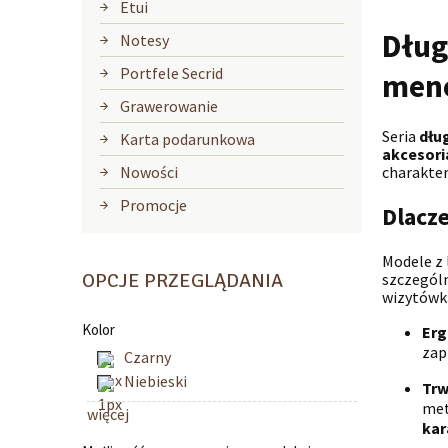
Etui
Dług
Notesy
Portfele Secrid
men
Grawerowanie
Seria
dłu
Karta podarunkowa
akcesori
Nowości
charakte
Promocje
Dlacz
Modele z 
OPCJE PRZEGLĄDANIA
szczegól
wizytówk
Kolor
Erg
zap
Czarny
Niebieski
Trw
met
więcej
ka