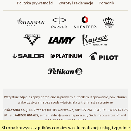
Polityka prywatności
Zwroty i reklamacje
Poradnik
Wszystkie zdjęcia i opisy chronione są prawem autorskim. Kopiowanie, powielanie i
wykorzystywanie bez zgody właściciela witryny jest zabronione.
Pióroteka sp. j.
ul. Złota 69, 00-819 Warszawa, NIP: 527 267 13 43, Tel.
+48 22 624 25
94
Tel.:
+48 538 664 455
, e-mail:
sklep@wiecznepiora.eu
, Godziny otwarcia: Pn – Pt:
9.00-19.00 Sb – 10:00 – 14:00
Strona korzysta z plików cookies w celu realizacji usług i zgodnie