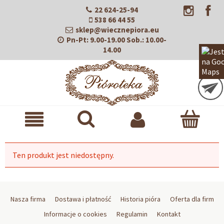
22 624-25-94
538 66 44 55
sklep@wiecznepiora.eu
Pn-Pt:
9.00-19.00
Sob.:
10.00-
14.00
Ten produkt jest niedostępny.
Nasza firma
Dostawa i płatność
Historia pióra
Oferta dla firm
Informacje o cookies
Regulamin
Kontakt