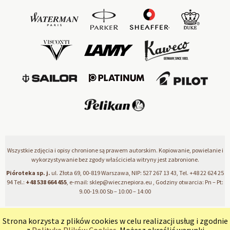
Wszystkie zdjęcia i opisy chronione są prawem autorskim. Kopiowanie, powielanie i
wykorzystywanie bez zgody właściciela witryny jest zabronione.
Pióroteka sp. j.
ul. Złota 69, 00-819 Warszawa, NIP: 527 267 13 43, Tel.
+48 22 624 25
94
Tel.:
+48 538 664 455
, e-mail:
sklep@wiecznepiora.eu
, Godziny otwarcia: Pn – Pt:
9.00-19.00 Sb – 10:00 – 14:00
Strona korzysta z plików cookies w celu realizacji usług i zgodnie
pokaż pełną wersję strony