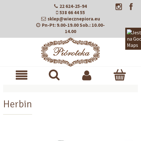
22 624-25-94
538 66 44 55
sklep@wiecznepiora.eu
Pn-Pt:
9.00-19.00
Sob.:
10.00-
14.00
Herbin